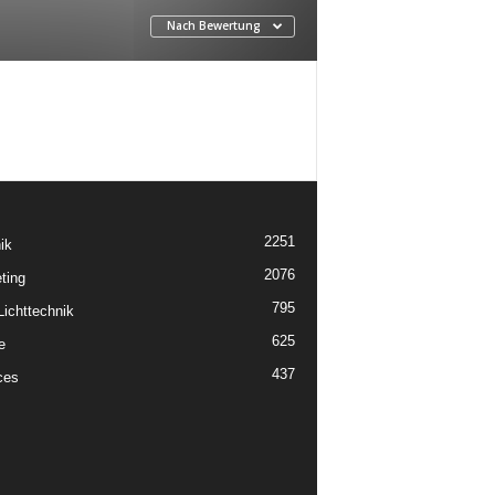
Nach Bewertung
2251
ik
2076
ting
795
ichttechnik
625
e
437
ces