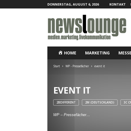
DONNERSTAG, AUGUST 6, 2026
KONTAKT
N
e
w
s
l
o
u
HOME
MARKETING
MESS
n
g
Start
WP - Pressefächer
event it
e
–
O
EVENT IT
n
l
i
2BDIFFERENT
2M (DEUTSCHLAND)
3C C
n
e
WP – Pressefächer…
-
P
r