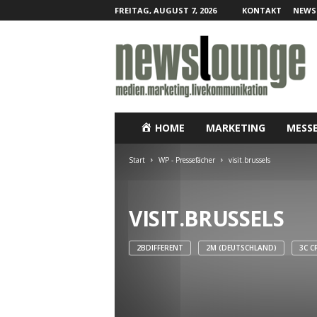
FREITAG, AUGUST 7, 2026
KONTAKT
NEWS
N
e
w
s
l
o
u
HOME
MARKETING
MESS
n
g
Start
WP - Pressefächer
visit.brussels
e
–
O
VISIT.BRUSSELS
n
l
i
2BDIFFERENT
2M (DEUTSCHLAND)
3C C
n
e
-
P
r