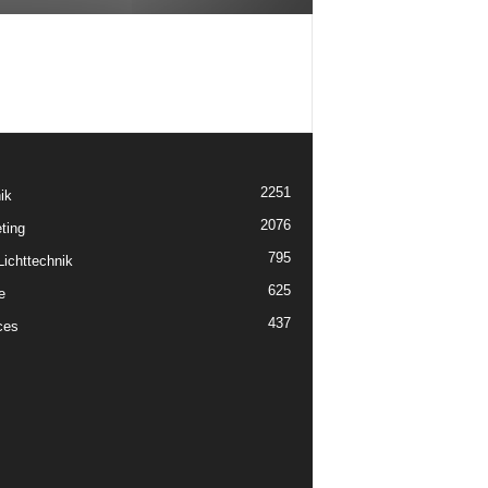
2251
ik
2076
ting
795
ichttechnik
625
e
437
ces