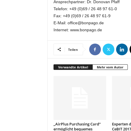
Ansprechpartner: Dr. Donovan Pfaff
k
Telefon: +49 (0)69 / 26 48 97 61-0
e
t
Fax: +49 (0)69 / 26 48 97 61-9
i
E-Mail: office@bonpago.de
n
Internet: www.bonpago.de
g
–
L
Teilen
i
v
e
Verwandte Artikel
Mehr vom Autor
-
K
o
m
m
u
n
i
k
„AirPlus Purchasing Card“
Experten d
a
ermöglicht bequemes
CeBIT 2017