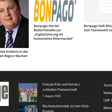
Bonpago startet
Bonpago lädt Mita
Bedarfsstudie zur
zum Teamevent nac
„Digitalisierung im
Automotive Aftermarket“
es Erlebnis in der
hen Region Marken
Fortuna Köln und format:c
Techn
schließen Partnerschaft
Marke
7. August 2026
LMP L
Rechtskonformität ist kein Klick-
Mess
Produkt