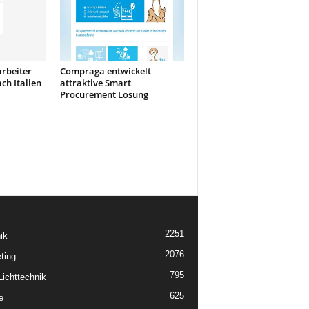
rbeiter
Compraga entwickelt
h Italien
attraktive Smart
Procurement Lösung
2251
ik
2076
ting
795
ichttechnik
625
e