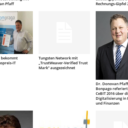
an Pfaff
Rechnungs-Gipfel 
 bekommt
Tungsten Network mit
spreis-IT
„TrustWeaver-Verified Trust
Mark“ ausgezeichnet
Dr. Donovan Pfaff
Bonpago referiert
CeBIT 2016 über d
Digitalisierung in
und Finanzen