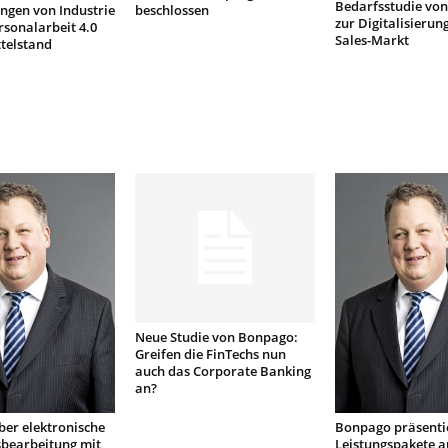
Bedarfsstudie vo
ngen von Industrie
beschlossen
zur Digitalisierung
rsonalarbeit 4.0
Sales-Markt
telstand
Neue Studie von Bonpago:
Greifen die FinTechs nun
auch das Corporate Banking
an?
er elektronische
Bonpago präsenti
bearbeitung mit
Leistungspakete a