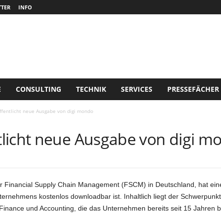
TER
INFO
E
CONSULTING
TECHNIK
SERVICES
PRESSEFÄCHER
fentlicht neue Ausgabe von digi mondo
licht neue Ausgabe von digi m
r Financial Supply Chain Management (FSCM) in Deutschland, hat ei
nternehmens kostenlos downloadbar ist. Inhaltlich liegt der Schwerpunkt
n Finance und Accounting, die das Unternehmen bereits seit 15 Jahren 