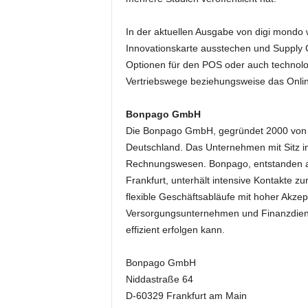
e
s
In der aktuellen Ausgabe von digi mondo 
s
Innovationskarte ausstechen und Supply C
e
Optionen für den POS oder auch technolog
p
Vertriebswege beziehungsweise das Onlin
o
r
t
Bonpago GmbH
a
Die Bonpago GmbH, gegründet 2000 von D
l
Deutschland. Das Unternehmen mit Sitz in
.
Rechnungswesen. Bonpago, entstanden als
M
Frankfurt, unterhält intensive Kontakte zu
e
flexible Geschäftsabläufe mit hoher Akze
d
Versorgungsunternehmen und Finanzdienst
i
e
effizient erfolgen kann.
n
–
Bonpago GmbH
M
Niddastraße 64
a
D-60329 Frankfurt am Main
r