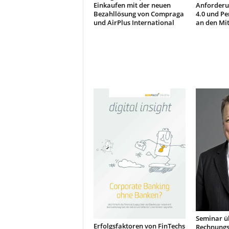
t
Einkaufen mit der neuen
Anforderu
i
Bezahllösung von Compraga
4.0 und Pe
und AirPlus International
an den Mit
o
n
.
Seminar üb
Erfolgsfaktoren von FinTechs
Rechnungs