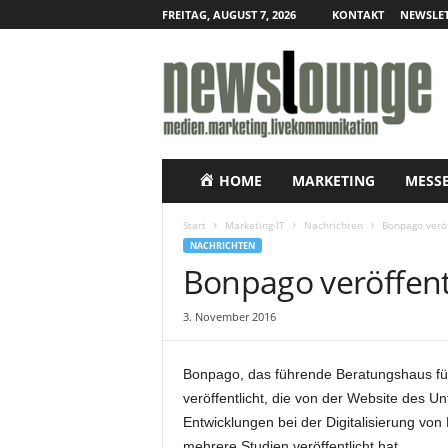
FREITAG, AUGUST 7, 2026
KONTAKT
NEWSLET
N
e
w
s
l
o
u
HOME
MARKETING
MESS
n
g
Start
Marketing-IT
Nachrichten
Bonpago veröf
e
NACHRICHTEN
–
Bonpago veröffent
O
n
3. November 2016
l
i
n
Bonpago, das führende Beratungshaus fü
e
veröffentlicht, die von der Website des U
-
Entwicklungen bei der Digitalisierung vo
P
r
mehrere Studien veröffentlicht hat.