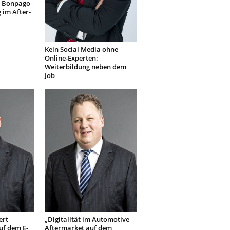
n Bonpago
 im After-
Kein Social Media ohne
Online-Experten:
Weiterbildung neben dem
Job
ert
„Digitalität im Automotive
uf dem E-
Aftermarket auf dem