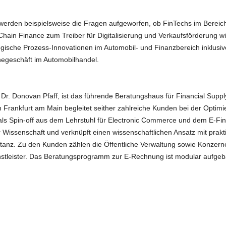
werden beispielsweise die Fragen aufgeworfen, ob FinTechs im Bereic
hain Finance zum Treiber für Digitalisierung und Verkaufsförderung wi
ische Prozess-Innovationen im Automobil- und Finanzbereich inklusive
egeschäft im Automobilhandel.
r. Donovan Pfaff, ist das führende Beratungshaus für Financial Sup
 Frankfurt am Main begleitet seither zahlreiche Kunden bei der Optim
 Spin-off aus dem Lehrstuhl für Electronic Commerce und dem E-Fina
r Wissenschaft und verknüpft einen wissenschaftlichen Ansatz mit prakti
ptanz. Zu den Kunden zählen die Öffentliche Verwaltung sowie Konzern
leister. Das Beratungsprogramm zur E-Rechnung ist modular aufgebau