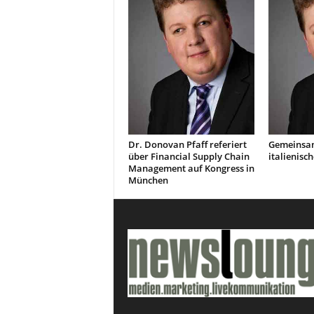
Dr. Donovan Pfaff referiert
Gemeinsam
über Financial Supply Chain
italienisc
Management auf Kongress in
München