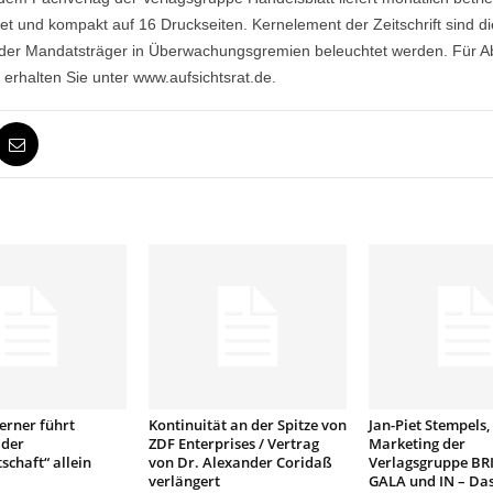
tet und kompakt auf 16 Druckseiten. Kernelement der Zeitschrift sind di
er Mandatsträger in Überwachungsgremien beleuchtet werden. Für Ab
erhalten Sie unter www.aufsichtsrat.de.
erner führt
Kontinuität an der Spitze von
Jan-Piet Stempels, 
 der
ZDF Enterprises / Vertrag
Marketing der
schaft“ allein
von Dr. Alexander Coridaß
Verlagsgruppe BRI
verlängert
GALA und IN – Das