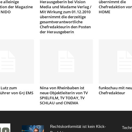
ie alleinige
Herausgeberin bei Vision
übernimmt die
tion der Magazine
Media und Madame Verlag /
Chefredaktion von
 NIDO
Mit Wirkung zum 01.12.2010
HOME
übernimmt die derzeitige
gesamtverantwortliche
Chefredakteurin den Posten
der Herausgeberin
 Lutz zum
Nina von Rheinbaben ist
funkschau mit ne
führer von G+J EMS
neue Objektleiterin von TV
Chefredakteur
SPIELFILM, TV TODAY, TV
SCHLAU und CINEMA
Rechtskonformität ist kein Klick-
Techn