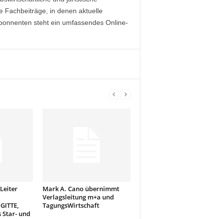
e Fachbeiträge, in denen aktuelle
onnenten steht ein umfassendes Online-
Leiter
Mark A. Cano übernimmt
Verlagsleitung m+a und
GITTE,
TagungsWirtschaft
 Star- und