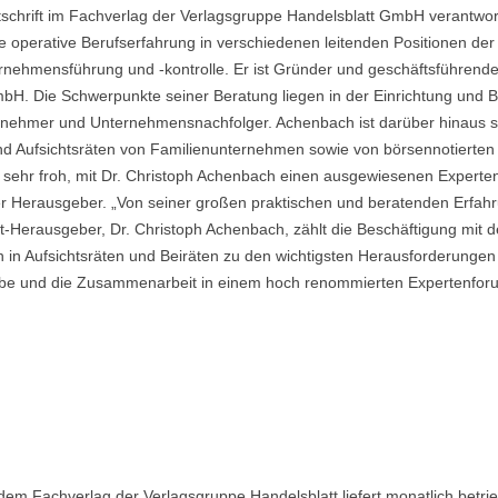
tschrift im Fachverlag der Verlagsgruppe Handelsblatt GmbH verantwort
 operative Berufserfahrung in verschiedenen leitenden Positionen der 
nehmensführung und -kontrolle. Er ist Gründer und geschäftsführender
. Die Schwerpunkte seiner Beratung liegen in der Einrichtung und Be
nehmer und Unternehmensnachfolger. Achenbach ist darüber hinaus sei
und Aufsichtsräten von Familienunternehmen sowie von börsennotierten
sehr froh, mit Dr. Christoph Achenbach einen ausgewiesenen Experten
 Herausgeber. „Von seiner großen praktischen und beratenden Erfahru
Mit-Herausgeber, Dr. Christoph Achenbach, zählt die Beschäftigung mit d
n in Aufsichtsräten und Beiräten zu den wichtigsten Herausforderung
abe und die Zusammenarbeit in einem hoch renommierten Expertenfor
 dem Fachverlag der Verlagsgruppe Handelsblatt liefert monatlich betrieb