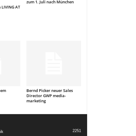
zum 1. Juli nach München
 LIVING AT
uem
Bernd Picker neuer Sales
Director GWP media-
marketing
2251
ik