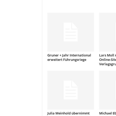
t
i
o
n
.
Gruner + Jahr International
Lars Moll 
erweitert Führungsriege
Online-Site
Verlagsgr
Julia Meinhold übernimmt
Michael E