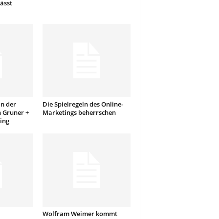
ässt
n der
Die Spielregeln des Online-
n Gruner +
Marketings beherrschen
ing
Wolfram Weimer kommt