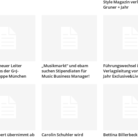
Style Magazin verl
Gruner + Jahr
neuer Leiter
„Musikmarkt“ und ebam
Führungswechsel i
s der G+J-
suchen Stipendiaten für
Verlagsleitung vo
uppe München
Music Business Manager!
Jahr Exclusive&Liv
bert übernimmt ab
Carolin Schuhler wird
Bettina Billerbeck