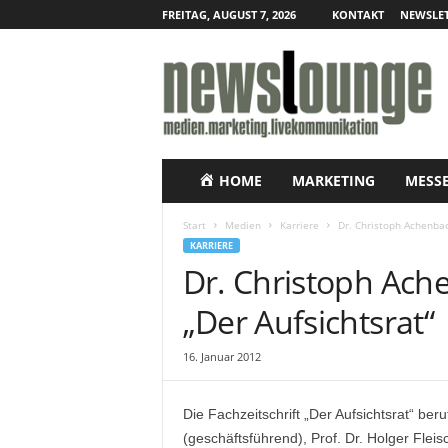
FREITAG, AUGUST 7, 2026
KONTAKT
NEWSLET
N
e
w
s
l
o
u
HOME
MARKETING
MESS
n
g
Start
Medien
Karriere
Dr. Christoph Achenbac
e
KARRIERE
–
Dr. Christoph Ach
O
n
„Der Aufsichtsrat“
l
i
16. Januar 2012
n
e
-
Die Fachzeitschrift „Der Aufsichtsrat“ be
P
(geschäftsführend), Prof. Dr. Holger Fleis
r