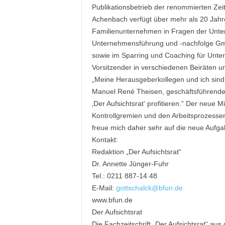
Publikationsbetrieb der renommierten Zei
e
Achenbach verfügt über mehr als 20 Jahre
s
s
Familienunternehmen in Fragen der Unter
e
Unternehmensführung und -nachfolge GmbH
p
sowie im Sparring und Coaching für Unter
o
Vorsitzender in verschiedenen Beiräten 
r
„Meine Herausgeberkollegen und ich sind 
t
Manuel René Theisen, geschäftsführender
a
‚Der Aufsichtsrat‘ profitieren.“ Der neue 
l
.
Kontrollgremien und den Arbeitsprozesse
M
freue mich daher sehr auf die neue Aufg
e
Kontakt:
d
Redaktion „Der Aufsichtsrat“
i
Dr. Annette Jünger-Fuhr
e
Tel.: 0211 887-14 48
n
E-Mail:
gottschalck@bfun.de
–
M
www.bfun.de
a
Der Aufsichtsrat
r
Die Fachzeitschrift „Der Aufsichtsrat“ aus