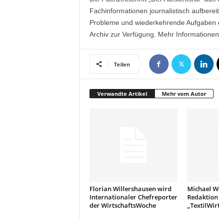
k
Fachinformationen journalistisch aufberei
e
Probleme und wiederkehrende Aufgaben d
t
Archiv zur Verfügung. Mehr Informationen 
i
n
g
Teilen
–
L
i
Verwandte Artikel
Mehr vom Autor
v
e
-
K
o
m
m
u
n
Florian Willershausen wird
Michael W
i
Internationaler Chefreporter
Redaktion
k
der WirtschaftsWoche
„TextilWirt
a