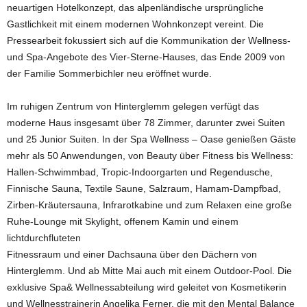
neuartigen Hotelkonzept, das alpenländische ursprüngliche
Gastlichkeit mit einem modernen Wohnkonzept vereint. Die
Pressearbeit fokussiert sich auf die Kommunikation der Wellness-
und Spa-Angebote des Vier-Sterne-Hauses, das Ende 2009 von
der Familie Sommerbichler neu eröffnet wurde.
Im ruhigen Zentrum von Hinterglemm gelegen verfügt das
moderne Haus insgesamt über 78 Zimmer, darunter zwei Suiten
und 25 Junior Suiten. In der Spa Wellness – Oase genießen Gäste
mehr als 50 Anwendungen, von Beauty über Fitness bis Wellness:
Hallen-Schwimmbad, Tropic-Indoorgarten und Regendusche,
Finnische Sauna, Textile Saune, Salzraum, Hamam-Dampfbad,
Zirben-Kräutersauna, Infrarotkabine und zum Relaxen eine große
Ruhe-Lounge mit Skylight, offenem Kamin und einem
lichtdurchfluteten
Fitnessraum und einer Dachsauna über den Dächern von
Hinterglemm. Und ab Mitte Mai auch mit einem Outdoor-Pool. Die
exklusive Spa& Wellnessabteilung wird geleitet von Kosmetikerin
und Wellnesstrainerin Angelika Ferner, die mit den Mental Balance