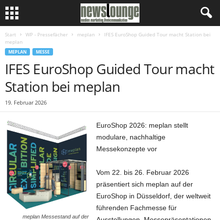
Start
WP - Pressefächer
meplan
IFES EuroShop Guided Tour macht Station bei
meplan
MEPLAN
MESSE
IFES EuroShop Guided Tour macht
Station bei meplan
19. Februar 2026
EuroShop 2026: meplan stellt
modulare, nachhaltige
Messekonzepte vor
Vom 22. bis 26. Februar 2026
präsentiert sich meplan auf der
EuroShop in Düsseldorf, der weltweit
führenden Fachmesse für
meplan Messestand auf der
Ausstellungen, Messepräsentationen