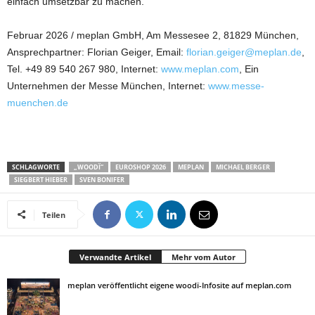
einfach umsetzbar zu machen.
Februar 2026 / meplan GmbH, Am Messesee 2, 81829 München,
Ansprechpartner: Florian Geiger, Email:
florian.geiger@meplan.de
,
Tel. +49 89 540 267 980, Internet:
www.meplan.com
, Ein
Unternehmen der Messe München, Internet:
www.messe-
muenchen.de
SCHLAGWORTE
„WOODÏ“
EUROSHOP 2026
MEPLAN
MICHAEL BERGER
SIEGBERT HIEBER
SVEN BONIFER
Teilen
Verwandte Artikel
Mehr vom Autor
meplan veröffentlicht eigene woodï-Infosite auf meplan.com