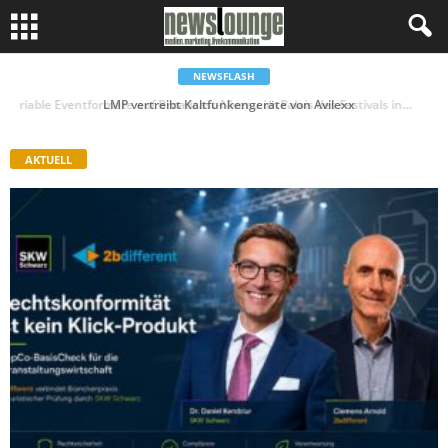
NEWSFLASH
LMP vertreibt Kaltfunkengeräte von Avilexx
AKTUELL