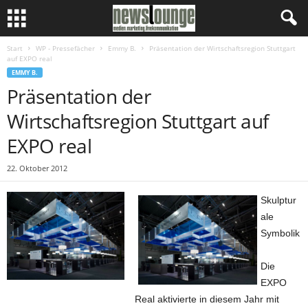
Start
WP - Pressefächer
Emmy B.
Präsentation der Wirtschaftsregion Stuttgart
auf EXPO real
EMMY B.
Präsentation der
Wirtschaftsregion Stuttgart auf
EXPO real
22. Oktober 2012
Skulptur
ale
Symbolik
Die
EXPO
Real aktivierte in diesem Jahr mit