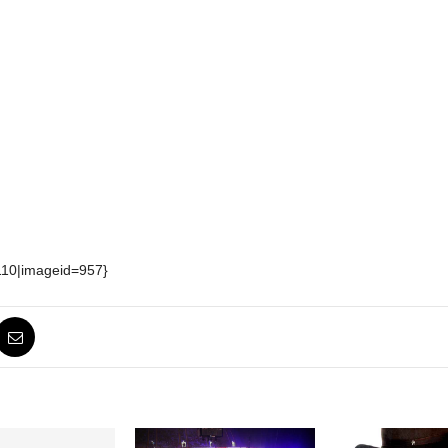
110|imageid=957}