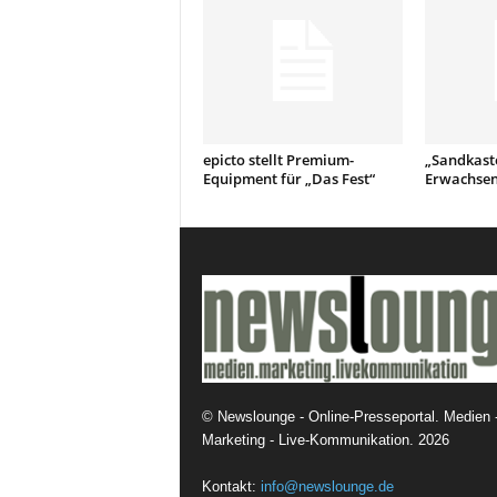
t
i
o
n
.
epicto stellt Premium-
„Sandkast
Equipment für „Das Fest“
Erwachsen
©
Newslounge - Online-Presseportal. Medien 
Marketing - Live-Kommunikation.
2026
Kontakt:
info@newslounge.de