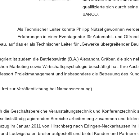
qualifizierte sich durch sein
BARCO.
Als Technischer Leiter konnte Philipp Nützel gewonnen werd
Erfahrungen in einer Eventagentur für Automobil- und Offroad
u, auf das er als Technischer Leiter für „Gewerke übergreifender Baut
egriert ist zudem die Betriebswirtin (B.A.) Alexandra Gräber, die sic
en Marketing sowie Wirtschaftspsychologie beschäftigt hat. Ihre Ausbi
Ressort Projektmanagement und insbesondere die Betreuung des Kun
, frei zur Veröffentlichung bei Namensnennung)
ch die Geschäftsbereiche Veranstaltungstechnik und Konferenztechnik 
ie selbstständig agierenden Bereiche arbeiten eng zusammen und bilde
 Umzug im Januar 2011 von Hirschberg nach Edingen-Neckarhausen im 
und Ludwigshafen breiter aufgestellt und bietet Kunden und Partnern