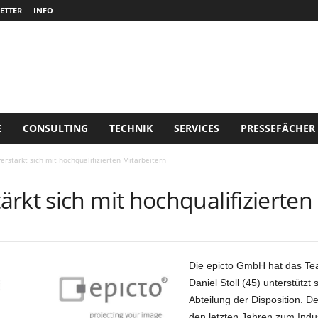
ETTER
INFO
E
CONSULTING
TECHNIK
SERVICES
PRESSEFÄCHER
rstärkt sich mit hochqualifizierten Mitarbeitern
rkt sich mit hochqualifizierten
Die epicto GmbH hat das Tea
Daniel Stoll (45) unterstütz
Abteilung der Disposition. De
den letzten Jahren zum Indus