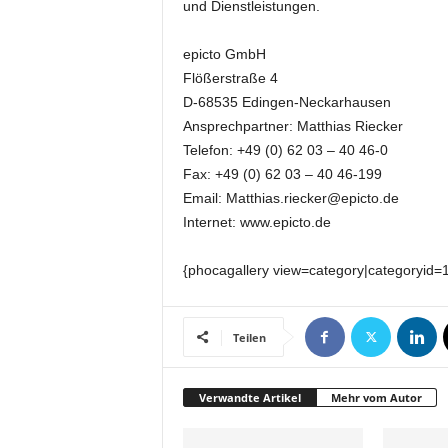
und Dienstleistungen.
k
e
t
epicto GmbH
i
Flößerstraße 4
n
D-68535 Edingen-Neckarhausen
g
Ansprechpartner: Matthias Riecker
–
Telefon: +49 (0) 62 03 – 40 46-0
L
Fax: +49 (0) 62 03 – 40 46-199
i
Email: Matthias.riecker@epicto.de
v
e
Internet: www.epicto.de
-
K
{phocagallery view=category|categoryid=
o
m
m
Teilen
u
n
i
Verwandte Artikel
Mehr vom Autor
k
a