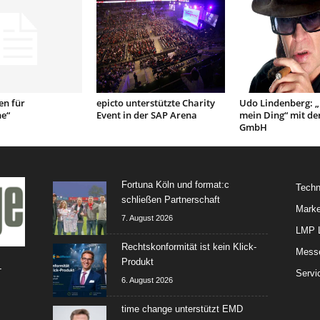
en für
epicto unterstützte Charity
Udo Lindenberg: 
e“
Event in der SAP Arena
mein Ding“ mit der
GmbH
Fortuna Köln und format:c
Techn
schließen Partnerschaft
Marke
7. August 2026
LMP L
Rechtskonformität ist kein Klick-
Mess
Produkt
-
Servi
6. August 2026
time change unterstützt EMD