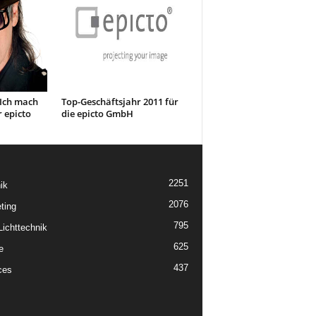
„Ich mach
Top-Geschäftsjahr 2011 für
 epicto
die epicto GmbH
2251
ik
2076
ting
795
ichttechnik
625
e
437
ces