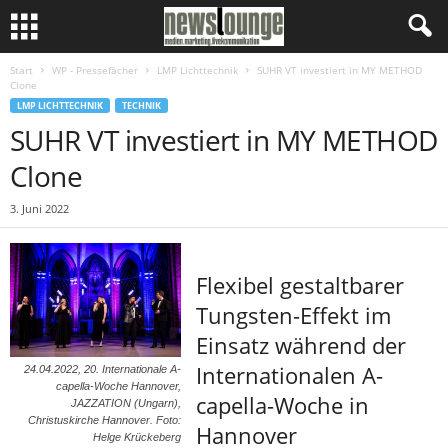
Start
WP - Pressefächer
LMP Lichttechnik
SUHR VT investiert in MY METHOD
Clone
LMP LICHTTECHNIK
TECHNIK
SUHR VT investiert in MY METHOD
Clone
3. Juni 2022
Flexibel gestaltbarer
Tungsten-Effekt im
Einsatz während der
Internationalen A-
24.04.2022, 20. Internationale A-
capella-Woche Hannover,
capella-Woche in
JAZZATION (Ungarn),
Christuskirche Hannover. Foto:
Hannover
Helge Krückeberg