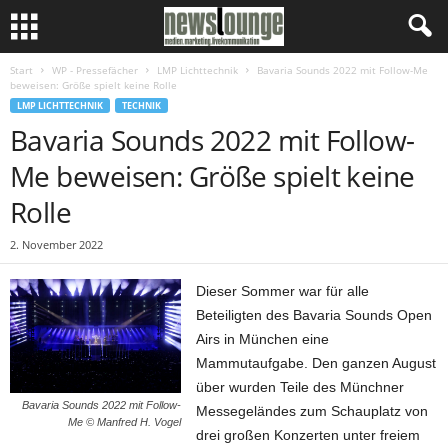
Start
WP - Pressefächer
LMP Lichttechnik
Bavaria Sounds 2022 mit Follow-Me
beweisen: Größe spielt keine Rolle
LMP LICHTTECHNIK
TECHNIK
Bavaria Sounds 2022 mit Follow-
Me beweisen: Größe spielt keine
Rolle
2. November 2022
Dieser Sommer war für alle
Beteiligten des Bavaria Sounds Open
Airs in München eine
Mammutaufgabe. Den ganzen August
über wurden Teile des Münchner
Bavaria Sounds 2022 mit Follow-
Messegeländes zum Schauplatz von
Me © Manfred H. Vogel
drei großen Konzerten unter freiem