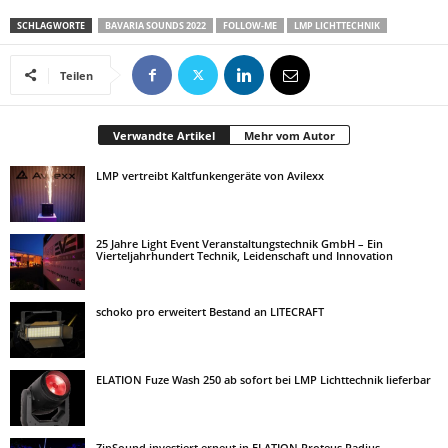
SCHLAGWORTE
BAVARIA SOUNDS 2022
FOLLOW-ME
LMP LICHTTECHNIK
Teilen
Verwandte Artikel
Mehr vom Autor
LMP vertreibt Kaltfunkengeräte von Avilexx
25 Jahre Light Event Veranstaltungstechnik GmbH – Ein
Vierteljahrhundert Technik, Leidenschaft und Innovation
schoko pro erweitert Bestand an LITECRAFT
ELATION Fuze Wash 250 ab sofort bei LMP Lichttechnik lieferbar
ZipSound investiert erneut in ELATION Proteus Radius