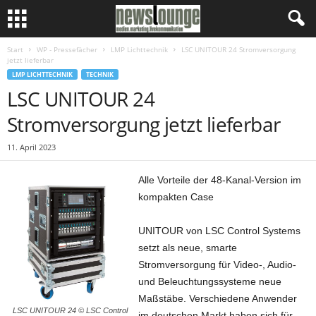
Start
WP - Pressefächer
LMP Lichttechnik
LSC UNITOUR 24 Stromversorgung
jetzt lieferbar
LMP LICHTTECHNIK
TECHNIK
LSC UNITOUR 24
Stromversorgung jetzt lieferbar
11. April 2023
Alle Vorteile der 48-Kanal-Version im
kompakten Case
UNITOUR von LSC Control Systems
setzt als neue, smarte
Stromversorgung für Video-, Audio-
und Beleuchtungssysteme neue
Maßstäbe. Verschiedene Anwender
LSC UNITOUR 24 © LSC Control
im deutschen Markt haben sich für