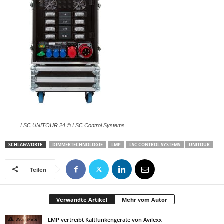
LSC UNITOUR 24 © LSC Control Systems
SCHLAGWORTE
DIMMERTECHNOLOGIE
LMP
LSC CONTROL SYSTEMS
UNITOUR
Teilen
Verwandte Artikel
Mehr vom Autor
LMP vertreibt Kaltfunkengeräte von Avilexx