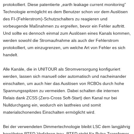
protokolliert. Diese patentierte „earth leakage current monitoring“
Technologie ermöglicht es dem Benutzer schon vor dem Auslösen
des FI-(Fehlerstrom)-Schutzschalters zu reagieren und
vorbeugende Maßnahmen zu ergreifen, bevor ein Fehler auftritt.
Und sollte es dennoch einmal zum Auslösen eines Kanals kommen,
werden sowohl die Stromaufnahme als auch der Fehlerstrom
protokolliert, um einzugrenzen, um welche Art von Fehler es sich
handelt.
Alle Kanäle, die in UNITOUR als Stromversorgung konfiguriert
werden, lassen sich manuell oder automatisch und nacheinander
einschalten, um auch hier das Auslösen von RCBOs durch hohe
Spannungsspitzen zu vermeiden. Dabei schalten die internen
Relais dank ZCSS (Zero-Cross Soft-Start) den Kanal nur bei
Nulldurchgang ein, wodurch ein lastfreies und somit
materialschonendes Einschalten ermöglicht wird.
Bei der verwendeten Dimmertechnologie bleibt LSC dem langjährig
bewährten PTFD-Verfahren treu. PTFD steht für Pulse Transfomer