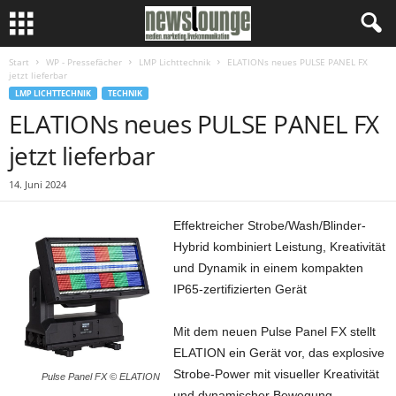
Start
WP - Pressefächer
LMP Lichttechnik
ELATIONs neues PULSE PANEL FX
jetzt lieferbar
LMP LICHTTECHNIK
TECHNIK
ELATIONs neues PULSE PANEL FX
jetzt lieferbar
14. Juni 2024
Effektreicher Strobe/Wash/Blinder-
Hybrid kombiniert Leistung, Kreativität
und Dynamik in einem kompakten
IP65-zertifizierten Gerät
Mit dem neuen Pulse Panel FX stellt
ELATION ein Gerät vor, das explosive
Strobe-Power mit visueller Kreativität
Pulse Panel FX © ELATION
und dynamischer Bewegung