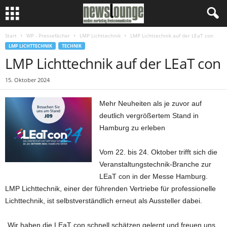
Start
WP - Pressefächer
LMP Lichttechnik
LMP Lichttechnik auf der LEaT con
LMP LICHTTECHNIK
TECHNIK
LMP Lichttechnik auf der LEaT con
15. Oktober 2024
Mehr Neuheiten als je zuvor auf
deutlich vergrößertem Stand in
Hamburg zu erleben
Vom 22. bis 24. Oktober trifft sich die
Veranstaltungstechnik-Branche zur
LEaT con in der Messe Hamburg.
LMP Lichttechnik, einer der führenden Vertriebe für professionelle
Lichttechnik, ist selbstverständlich erneut als Aussteller dabei.
„Wir haben die LEaT con schnell schätzen gelernt und freuen uns