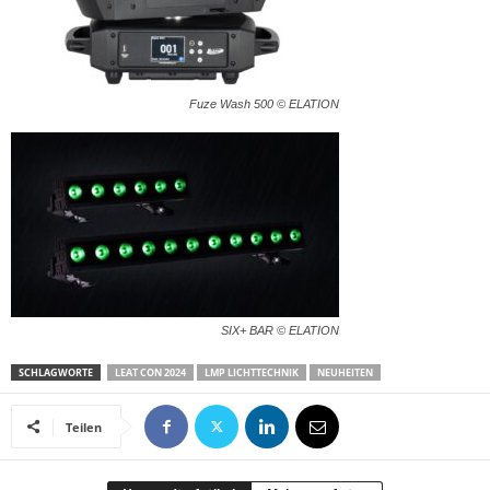
Fuze Wash 500 © ELATION
SIX+ BAR © ELATION
SCHLAGWORTE
LEAT CON 2024
LMP LICHTTECHNIK
NEUHEITEN
Teilen