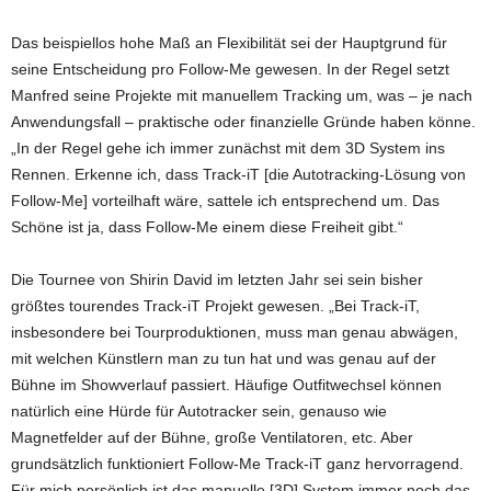
Das beispiellos hohe Maß an Flexibilität sei der Hauptgrund für
seine Entscheidung pro Follow-Me gewesen. In der Regel setzt
Manfred seine Projekte mit manuellem Tracking um, was – je nach
Anwendungsfall – praktische oder finanzielle Gründe haben könne.
„In der Regel gehe ich immer zunächst mit dem 3D System ins
Rennen. Erkenne ich, dass Track-iT [die Autotracking-Lösung von
Follow-Me] vorteilhaft wäre, sattele ich entsprechend um. Das
Schöne ist ja, dass Follow-Me einem diese Freiheit gibt.“
Die Tournee von Shirin David im letzten Jahr sei sein bisher
größtes tourendes Track-iT Projekt gewesen. „Bei Track-iT,
insbesondere bei Tourproduktionen, muss man genau abwägen,
mit welchen Künstlern man zu tun hat und was genau auf der
Bühne im Showverlauf passiert. Häufige Outfitwechsel können
natürlich eine Hürde für Autotracker sein, genauso wie
Magnetfelder auf der Bühne, große Ventilatoren, etc. Aber
grundsätzlich funktioniert Follow-Me Track-iT ganz hervorragend.
Für mich persönlich ist das manuelle [3D] System immer noch das