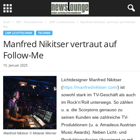
Start
WP - Pressefächer
LMP Lichttechnik
Manfred Nikitser vertraut auf Follow-
Me
LMP LICHTTECHNIK
TECHNIK
Manfred Nikitser vertraut auf
Follow-Me
15. Januar 2025
Lichtdesigner Manfred Nikitser
(
https://manfrednikitser.com/
) ist
sowohl stark im TV-Geschäft als auch
im Rock’n’Roll unterwegs. So zählen
u. a. die Scorpions genauso zu
seinen Kunden wie zahlreiche TV-
Produktionen (u. a. Amadeus Austrian
Music Awards). Neben Licht- und
Manfred Nikitser © Melanie Werner
Produktionsdesign übernimmt er mit