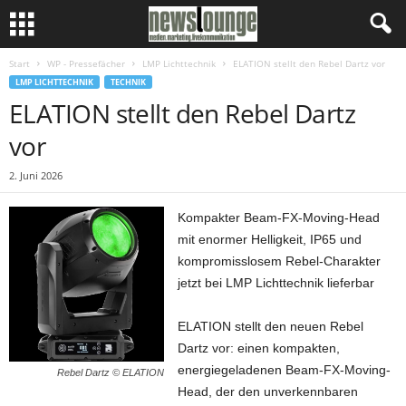
Start
WP - Pressefächer
LMP Lichttechnik
ELATION stellt den Rebel Dartz vor
LMP LICHTTECHNIK
TECHNIK
ELATION stellt den Rebel Dartz
vor
2. Juni 2026
Kompakter Beam-FX-Moving-Head
mit enormer Helligkeit, IP65 und
kompromisslosem Rebel-Charakter
jetzt bei LMP Lichttechnik lieferbar
ELATION stellt den neuen Rebel
Dartz vor: einen kompakten,
energiegeladenen Beam-FX-Moving-
Rebel Dartz © ELATION
Head, der den unverkennbaren