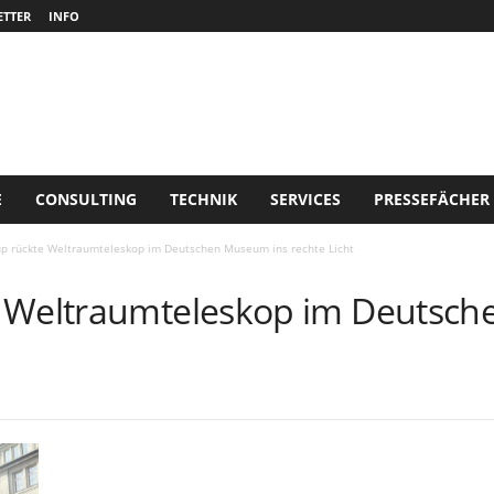
TTER
INFO
E
CONSULTING
TECHNIK
SERVICES
PRESSEFÄCHER
up rückte Weltraumteleskop im Deutschen Museum ins rechte Licht
e Weltraumteleskop im Deutsc