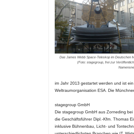
e
s
s
e
p
o
r
t
a
Das James Webb Space-Teleskop im Deutschen 
l
(Foto: stagegroup, frei zur Veröffentlic
Namensne
.
M
e
im Jahr 2013 gestartet werden und ist e
d
Weltraumorganisation ESA. Die Münchner 
i
e
stagegroup GmbH
n
Die stagegroup GmbH aus Zorneding bei 
–
M
die Geschäftsführer Dipl.-Kfm. Thomas Eis
a
inklusive Bühnenbau, Licht- und Tontechn
r
unterschiedlichsten Branchen wie IT, Wirt