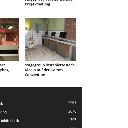
Projektleitung
ert
stagegroup inszenierte Koch
ybex,
Media auf der Games
r
Convention
2251
ik
2076
ting
795
ichttechnik