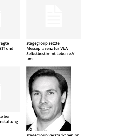
ragte
stagegroup setzte
BIT und
Messepräsenz für VbA
Selbstbestimmt Leben e.V.
um
e bei
nstaltung
stagegroup verstärkt Senior