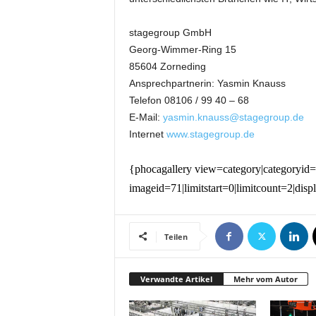
k
e
stagegroup GmbH
t
Georg-Wimmer-Ring 15
i
85604 Zorneding
n
g
Ansprechpartnerin: Yasmin Knauss
–
Telefon 08106 / 99 40 – 68
L
E-Mail:
yasmin.knauss@stagegroup.de
i
Internet
www.stagegroup.de
v
e
{phocagallery view=category|categoryid=
-
K
imageid=71|limitstart=0|limitcount=2|dis
o
m
m
Teilen
u
n
i
Verwandte Artikel
Mehr vom Autor
k
a