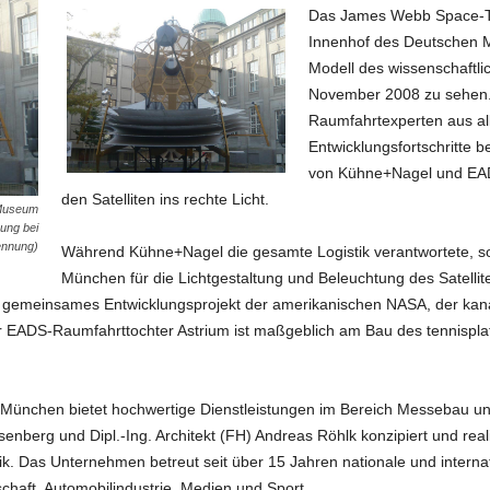
Das James Webb Space-Te
Innenhof des Deutschen 
Modell des wissenschaftlic
November 2008 zu sehen. 
Raumfahrtexperten aus all
Entwicklungsfortschritte 
von Kühne+Nagel und EAD
den Satelliten ins rechte Licht.
Museum
hung bei
nnung)
Während Kühne+Nagel die gesamte Logistik verantwortete, s
München für die Lichtgestaltung und Beleuchtung des Satell
in gemeinsames Entwicklungsprojekt der amerikanischen NASA, der ka
EADS-Raumfahrttochter Astrium ist maßgeblich am Bau des tennisplatz-
München bietet hochwertige Dienstleistungen im Bereich Messebau u
enberg und Dipl.-Ing. Architekt (FH) Andreas Röhlk konzipiert und real
ik. Das Unternehmen betreut seit über 15 Jahren nationale und intern
schaft, Automobilindustrie, Medien und Sport.