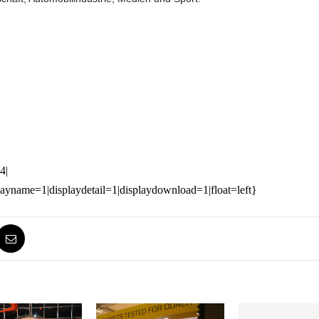
4|
playname=1|displaydetail=1|displaydownload=1|float=left}