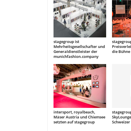
t
i
o
n
.
stagegroup ist
stagegroup
Mehrheitsgesellschafter und
Preisverl
Generaldienstleister der
die Bühne
munichfashion.company
intersport, royalbeach,
stagegroup
Mäser Austria und Chiemsee
SkyLounge
setzten auf stagegroup
Schweizer 