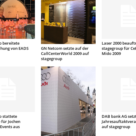
 bereitete
Laser 2000 beauft
GN Netcom setzte auf der
eihung von EADS
stagegroup für Ce
CallCenterWorld 2009 auf
Mido 2009
stagegroup
 stattete
DAB bank AG setzt
 für Jochen
Jahresauftaktvera
Events aus
auf stagegroup