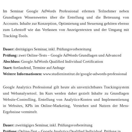
Im Seminar Google AdWords Professional erlernen Teilnehmer neben
Grundlagen Wissenswertes über die Erstellung und die Betreuung von
Accounts. Inhalte zur Konzeption, Optimierung und Steuerung gehören ebenso
zum Lehrstoff wie das Verfassen von Anzeigentexten und der Umgang mit
Tracking-Tools.
Dauer:
dreitägiges Seminar, inkl. Prüfungsvorbereitung
Prüfung:
zwei Online-Tests
– Google AdWords Grundlagen und Advanced
Abschluss:
Google AdWords Qualified Individual Certification
Start:
fortlaufend, Termine auf Anfrage
Weitere Informationen:
www.studieninstitut.de/google-adwords-professional
Google Analytics Professional
gilt heute als unverzichtbares Trackingsystem
und Webanalysetool. Im Kurs werden daher gezielt Inhalte zu Grundlagen
Website-Controlling, Erstellung von Analytics-Konten und Implementierung
in Websites, KPIs im Online-Marketing, Verstehen und Nutzen der Mess-
Ergebnisse vermittelt.
Dauer:
zweitägiges Seminar, inkl. Prüfungsvorbereitung
Prüfung:
Online-Test
– Google Analytics Qualified Individual, Prüfung in