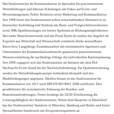
Das Studieninstitut für Kommunikation ist Spezialist für praxisorientierte
Weiterbildungen und Inhouse-Schulungen mit Fokus auf Event- und
Messemanagement, Public Relations sowie Marketing und Kommunikation.
Seit 1998 bietet das Studieninstitut neben wirtschaftsnahen Alternativen zu
klassischer Ausbildung und Studium mit Basis- und Fortgeschrittenenkursen
sowie IHK-Qualifizierungen ein breites Spektrum an Bildungsmöglichkeiten.
Das starke Branchennetzwerk und das Portal Kjobs.de runden das Angebot ab.
Experten aus Wirtschaft und Wissenschaft vermitteln direkt anwendbares
Know-how. Langjährige Zusammenarbeit mit renommierten Agenturen und
Unternehmen der Kommunikationsbranche garantieren praxisorientierte
Wissensvermittlung für nachhaltige Erfolge der individuellen Karriereplanung.
Seit 2006 engagiert sich das Studieninstitut als Initiator mit dem INA
Nachwuchs Event Award für die Nachwuchsförderung. Zur Qualitätssicherung
werden die Weiterbildungskonzepte fortlaufend überprüft und den
Marktbedingungen angepasst. Darüber hinaus ist das Studieninstitut für
Kommunikation seit 2011 nach
DIN EN ISO 9001:2008 zertifiziert. Dies
gewährleistet die
systematische Erfassung der Kunden- und
Branchenanforderungen. Ferner bestätigt die
AZAV-Zertifizierung die
Leistungsfähigkeit des Studieninstituts. Neben dem Hauptsitz in Düsseldorf
hat das Studieninstitut Standorte in München, Hamburg und Berlin und bietet
Spezialthemen bundesweit mit Kooperationspartnern an.