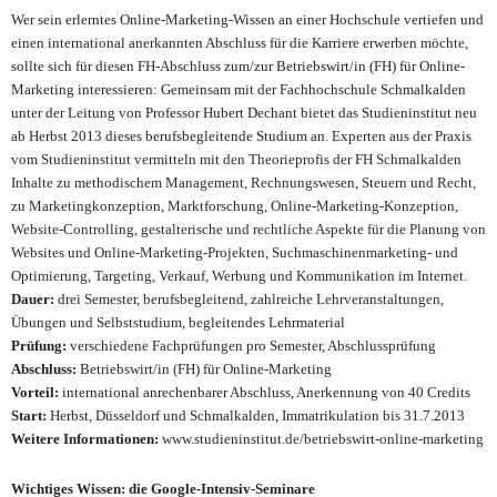
Wer sein erlerntes Online-Marketing-Wissen an einer Hochschule vertiefen und
einen international anerkannten Abschluss für die Karriere erwerben möchte,
sollte sich für diesen FH-Abschluss zum/zur Betriebswirt/in (FH) für Online-
Marketing interessieren: Gemeinsam mit der Fachhochschule Schmalkalden
unter der Leitung von Professor Hubert Dechant bietet das Studieninstitut neu
ab Herbst 2013 dieses berufsbegleitende Studium an.
Experten aus der Praxis
vom Studieninstitut vermitteln mit den Theorieprofis der FH Schmalkalden
Inhalte zu
methodischem Management, Rechnungswesen, Steuern und Recht,
zu Marketingkonzeption, Marktforschung
,
Online-Marketing-Konzeption
,
Website-Controlling
,
gestalterische und rechtliche Aspekte für die Planung von
Websites und Online-Marketing-Projekten, Suchmaschinenmarketing- und
Optimierung, Targeting
,
Verkauf, Werbung und Kommunikation im Internet.
Dauer:
drei Semester, berufsbegleitend, zahlreiche
Lehrveranstaltungen,
Übungen und Selbststudium, begleitendes Lehrmaterial
Prüfung:
verschiedene Fachprüfungen pro Semester, Abschlussprüfung
Abschluss:
Betriebswirt/in (FH) für Online-Marketing
Vorteil:
international anrechenbarer Abschluss, Anerkennung von 40 Credits
Start:
Herbst,
Düsseldorf und Schmalkalden, Immatrikulation bis 31.7.2013
Weitere Informationen:
www.studieninstitut.de/betriebswirt-online-marketing
Wichtiges Wissen: die Google-Intensiv-Seminare