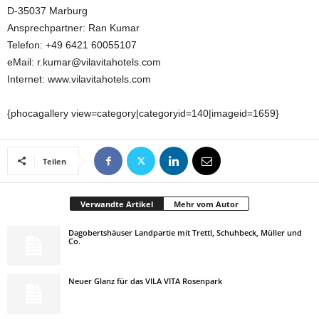
D-35037 Marburg
Ansprechpartner: Ran Kumar
Telefon: +49 6421 60055107
eMail: r.kumar@vilavitahotels.com
Internet: www.vilavitahotels.com
{phocagallery view=category|categoryid=140|imageid=1659}
Teilen
Verwandte Artikel
Mehr vom Autor
Dagobertshäuser Landpartie mit Trettl, Schuhbeck, Müller und
Co.
Neuer Glanz für das VILA VITA Rosenpark