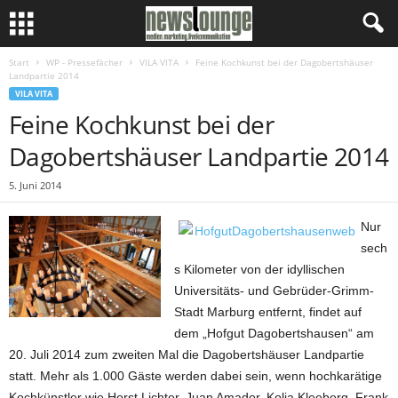
Start
WP - Pressefächer
VILA VITA
Feine Kochkunst bei der Dagobertshäuser
Landpartie 2014
VILA VITA
Feine Kochkunst bei der
Dagobertshäuser Landpartie 2014
5. Juni 2014
Nur
sech
s Kilometer von der idyllischen
Universitäts- und Gebrüder-Grimm-
Stadt Marburg entfernt, findet auf
dem „Hofgut Dagobertshausen“ am
20. Juli 2014 zum zweiten Mal die Dagobertshäuser Landpartie
statt. Mehr als 1.000 Gäste werden dabei sein, wenn hochkarätige
Kochkünstler wie Horst Lichter, Juan Amador, Kolja Kleeberg, Frank