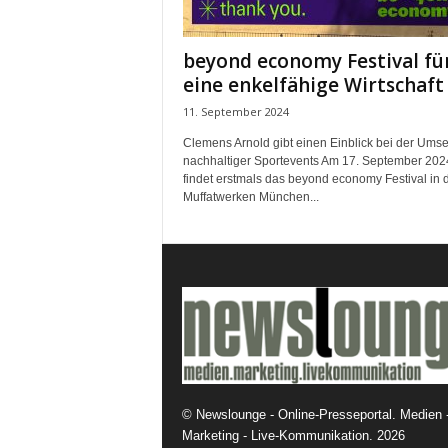
e
s
beyond economy Festival fü
s
eine enkelfähige Wirtschaft
e
p
11. September 2024
o
Clemens Arnold gibt einen Einblick bei der Ums
r
nachhaltiger Sportevents Am 17. September 202
t
findet erstmals das beyond economy Festival in 
a
Muffatwerken München...
l
.
M
e
d
i
e
n
–
M
©
Newslounge - Online-Presseportal. Medien 
a
Marketing - Live-Kommunikation.
2026
r