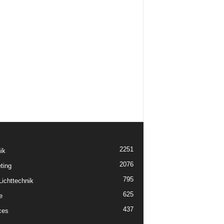
2251
ik
2076
ting
795
ichttechnik
625
e
437
ces