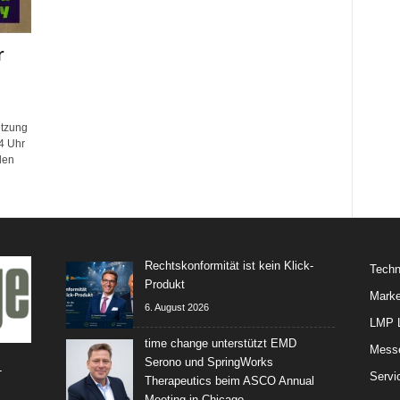
r
etzung
4 Uhr
den
Rechtskonformität ist kein Klick-
Techn
Produkt
Marke
6. August 2026
LMP L
time change unterstützt EMD
Mess
Serono und SpringWorks
-
Servi
Therapeutics beim ASCO Annual
Meeting in Chicago