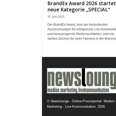
BrandEx Award 2026 startet
k
neue Kategorie „SPECIAL“
e
t
10. Juni 2025
i
n
Der BrandEx Award, eine der bedeutenden
Auszeichnungen für erfolgreiche Live-Kommunik
g
und herausragende Markenarchitektur, setzt ein
–
starkes Zeichen für mehr Fairness in der Branche.
L
i
v
e
-
K
o
m
m
u
n
i
©
Newslounge - Online-Presseportal. Medien 
k
Marketing - Live-Kommunikation.
2026
a