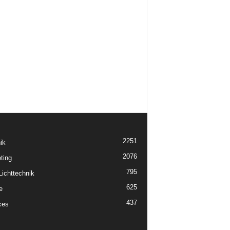
2251
ik
2076
ting
795
ichttechnik
625
e
437
ces