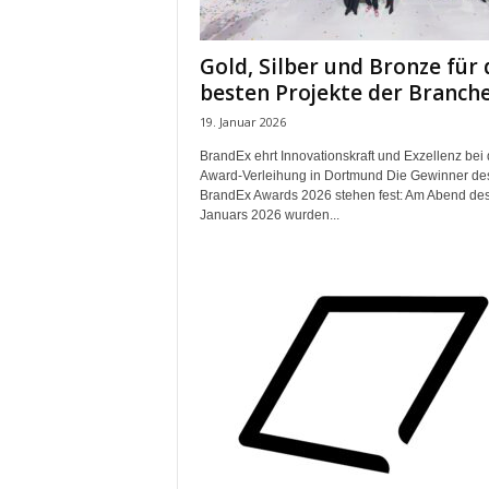
e
s
Gold, Silber und Bronze für 
s
besten Projekte der Branch
e
p
19. Januar 2026
o
BrandEx ehrt Innovationskraft und Exzellenz bei 
r
Award-Verleihung in Dortmund Die Gewinner de
t
BrandEx Awards 2026 stehen fest: Am Abend des
a
Januars 2026 wurden...
l
.
M
e
d
i
e
n
–
M
a
r