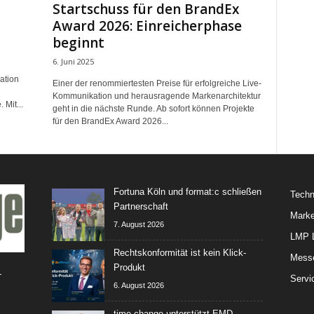
Startschuss für den BrandEx
Award 2026: Einreicherphase
beginnt
6. Juni 2025
ation
Einer der renommiertesten Preise für erfolgreiche Live-
Kommunikation und herausragende Markenarchitektur
 Mit...
geht in die nächste Runde. Ab sofort können Projekte
für den BrandEx Award 2026...
Fortuna Köln und format:c schließen
Techn
Partnerschaft
Marke
7. August 2026
LMP L
Rechtskonformität ist kein Klick-
Mess
Produkt
-
Servi
6. August 2026
time change unterstützt EMD