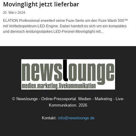
Movinglight jetzt lieferbar
20. März 2024
ELATION Professional erweitert seine Fuze-Serie um den Fuze Wash 500™
mit Vollfarbspektrum-LED-Engine. Dabei handelt es sich um ein kompaktes
und dennoch leistungsstarkes LED-Fresnel-Movinglight mit...
©
Newslounge - Online-Presseportal. Medien - Marketing - Live-
Kommunikation.
2026
Kontakt:
info@newslounge.de