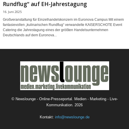
Rundflug“ auf EH-Jahrestagung
16. Juni 2025
Großveranstaltung für Einzelhandelskonzern im Euronova Campus Mit einem
fantasievollen „kulinarischen Rundflug“ verwandelte KAISERSCHOTE Event
Catering die Jahrestagung eines der größten Handelsunternehmen
Deutschlands auf dem Euronova...
©
Newslounge - Online-Presseportal. Medien - Marketing - Live-
Kommunikation.
2026
Kontakt:
info@newslounge.de