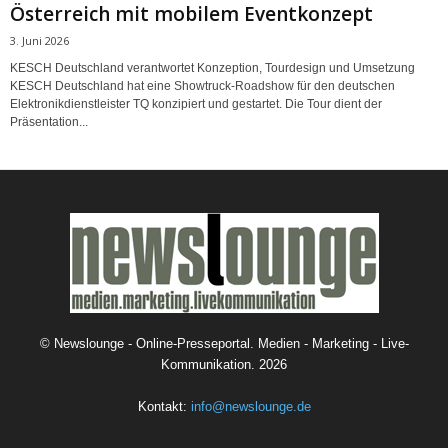
Österreich mit mobilem Eventkonzept
3. Juni 2026
KESCH Deutschland verantwortet Konzeption, Tourdesign und Umsetzung
KESCH Deutschland hat eine Showtruck-Roadshow für den deutschen
Elektronikdienstleister TQ konzipiert und gestartet. Die Tour dient der
Präsentation...
©
Newslounge - Online-Presseportal. Medien - Marketing - Live-
Kommunikation.
2026
Kontakt:
info@newslounge.de