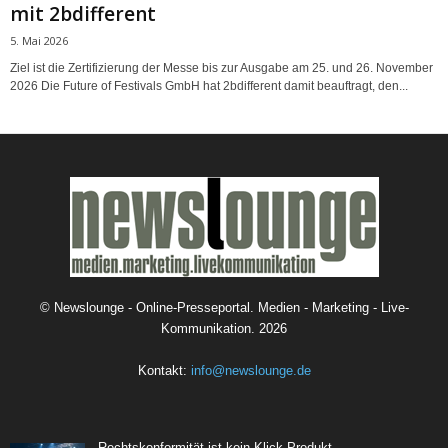
mit 2bdifferent
5. Mai 2026
Ziel ist die Zertifizierung der Messe bis zur Ausgabe am 25. und 26. November
2026 Die Future of Festivals GmbH hat 2bdifferent damit beauftragt, den...
©
Newslounge - Online-Presseportal. Medien - Marketing - Live-
Kommunikation.
2026
Kontakt:
info@newslounge.de
Rechtskonformität ist kein Klick-Produkt