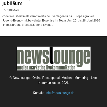
Jubiläum
14. April 2026
code:live ist erstmals verantwortliche Eventagentur für Europas größtes
Jugend-Event – mit bewährter Expertise im Team Vom 20. bis 28. Juni 2026
findet Europas größtes Jugend-Event...
©
Newslounge - Online-Presseportal. Medien - Marketing - Live-
Kommunikation.
2026
Kontakt:
info@newslounge.de