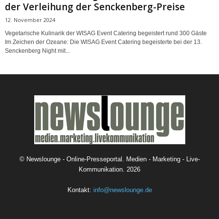
der Verleihung der Senckenberg-Preise
12. November 2024
Vegetarische Kulinarik der WISAG Event Catering begeistert rund 300 Gäste
Im Zeichen der Ozeane: Die WISAG Event Catering begeisterte bei der 13.
Senckenberg Night mit...
©
Newslounge - Online-Presseportal. Medien - Marketing - Live-
Kommunikation.
2026
Kontakt:
info@newslounge.de