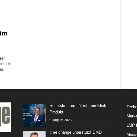
 im
ssen
herheit
das
Rechtskonformität ist kein Klick-
Techn
Produkt
Marke
6. August 2026
LMP L
time change unterstützt EMD
Mess