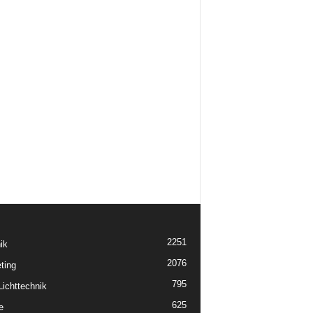
2251
ik
2076
ting
795
ichttechnik
625
e