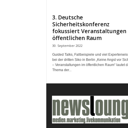
e
s
3. Deutsche
s
Sicherheitskonferenz
e
p
fokussiert Veranstaltungen
o
öffentlichen Raum
r
30. September 2022
t
a
Guided Talks, Fallbeispiele und viel Expertenwi
l
bei der dritten Siko in Berlin „Keine Angst vor Sic
– Veranstaltungen im öffentlichen Raum“ lautet 
.
Thema der...
M
e
d
i
e
n
–
M
a
r