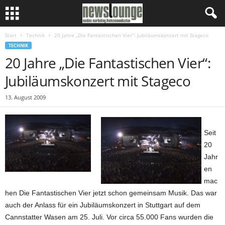
Start
Technik
20 Jahre „Die Fantastischen Vier“: Jubiläumskonzert mit Stageco
TECHNIK
20 Jahre „Die Fantastischen Vier“:
Jubiläumskonzert mit Stageco
13. August 2009
Seit
20
Jahr
en
mac
hen Die Fantastischen Vier jetzt schon gemeinsam Musik. Das war
auch der Anlass für ein Jubiläumskonzert in Stuttgart auf dem
Cannstatter Wasen am 25. Juli. Vor circa 55.000 Fans wurden die