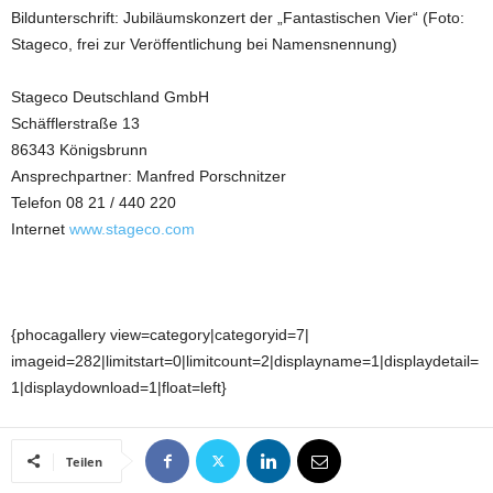
Bildunterschrift: Jubiläumskonzert der „Fantastischen Vier“ (Foto:
Stageco, frei zur Veröffentlichung bei Namensnennung)
Stageco Deutschland GmbH
Schäfflerstraße 13
86343 Königsbrunn
Ansprechpartner: Manfred Porschnitzer
Telefon 08 21 / 440 220
Internet
www.stageco.com
{phocagallery view=category|categoryid=7|
imageid=282|limitstart=0|limitcount=2|displayname=1|displaydetail=
1|displaydownload=1|float=left}
Teilen