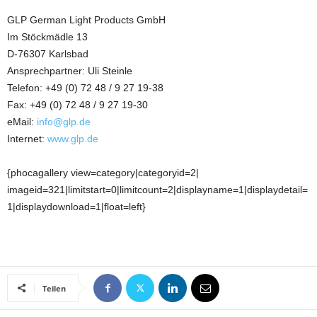
GLP German Light Products GmbH
Im Stöckmädle 13
D-76307 Karlsbad
Ansprechpartner: Uli Steinle
Telefon: +49 (0) 72 48 / 9 27 19-38
Fax: +49 (0) 72 48 / 9 27 19-30
eMail:
info@glp.de
Internet:
www.glp.de
{phocagallery view=category|categoryid=2|
imageid=321|limitstart=0|limitcount=2|displayname=1|displaydetail=
1|displaydownload=1|float=left}
Teilen