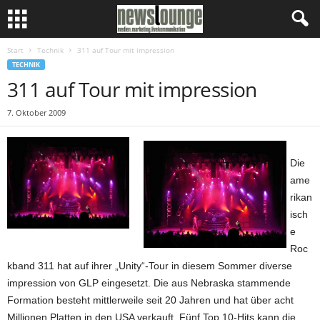
Start
Technik
311 auf Tour mit impression
TECHNIK
311 auf Tour mit impression
7. Oktober 2009
Die
ame
rikan
isch
e
Roc
kband 311 hat auf ihrer „Unity“-Tour in diesem Sommer diverse
impression von GLP eingesetzt. Die aus Nebraska stammende
Formation besteht mittlerweile seit 20 Jahren und hat über acht
Millionen Platten in den USA verkauft. Fünf Top 10-Hits kann die