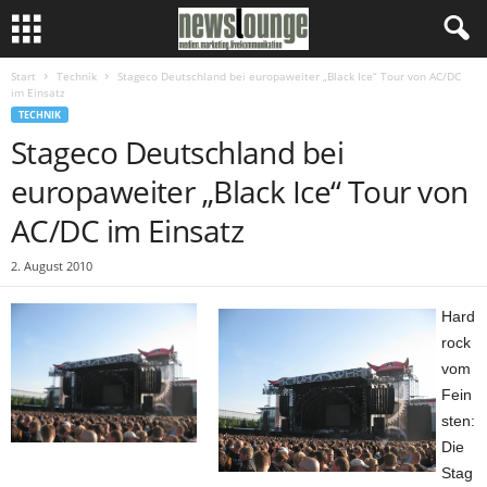
Start
Technik
Stageco Deutschland bei europaweiter „Black Ice“ Tour von AC/DC
im Einsatz
TECHNIK
Stageco Deutschland bei
europaweiter „Black Ice“ Tour von
AC/DC im Einsatz
2. August 2010
Hard
rock
vom
Fein
sten:
Die
Stag