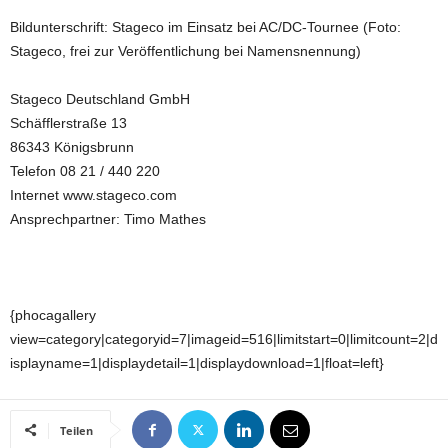
Bildunterschrift: Stageco im Einsatz bei AC/DC-Tournee (Foto:
Stageco, frei zur Veröffentlichung bei Namensnennung)
Stageco Deutschland GmbH
Schäfflerstraße 13
86343 Königsbrunn
Telefon 08 21 / 440 220
Internet www.stageco.com
Ansprechpartner: Timo Mathes
{phocagallery
view=category|categoryid=7|imageid=516|limitstart=0|limitcount=2|d
isplayname=1|displaydetail=1|displaydownload=1|float=left}
Teilen