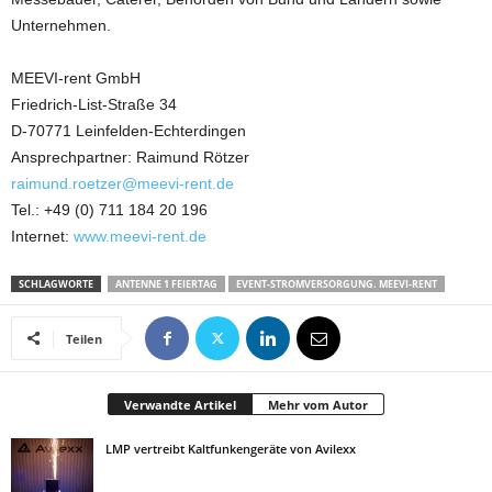
Unternehmen.
MEEVI-rent GmbH
Friedrich-List-Straße 34
D-70771 Leinfelden-Echterdingen
Ansprechpartner: Raimund Rötzer
raimund.roetzer@meevi-rent.de
Tel.: +49 (0) 711 184 20 196
Internet:
www.meevi-rent.de
SCHLAGWORTE
ANTENNE 1 FEIERTAG
EVENT-STROMVERSORGUNG. MEEVI-RENT
Teilen
Verwandte Artikel
Mehr vom Autor
LMP vertreibt Kaltfunkengeräte von Avilexx