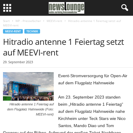
Start
WP - Pressefächer
MEEVI-rent
Hitradio antenne 1 Feiertag setzt auf
MEEVI-rent
MEEVI-RENT
TECHNIK
Hitradio antenne 1 Feiertag setzt
auf MEEVI-rent
29. September 2023
Event-Stromversorgung für Open-Air
auf dem Flugplatz Hahnweide
Am 23. September 2023 standen
beim „Hitradio antenne 1 Feiertag“
Hitradio antenne 1 Feiertag auf
dem Flugplatz Hahnweide (Foto:
auf dem Flugplatz Hahnweide nahe
MEEVI-rent)
Kirchheim unter Teck Stars wie Nico
Santos, Mando Diao und Tom
Gregory auf der Bühne. Aufgrund der großen Ticket-Nachfrage