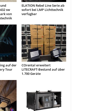
 und
ELATION Rebel Line Serie ab
432 sw
sofort bei LMP Lichttechnik
park von
verfügbar
stechnik
ng auf der
COrental erweitert
ary Tour
LITECRAFT-Bestand auf über
1.700 Geräte