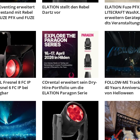
venting erweitert
ELATION stellt den Rebel
ELATION Fuze PFX
estand mit Rebel
Dartz vor
LITECRAFT WashX.
FUZE PFX und FUZE
erweitern Geräte
dts Veranstaltung
 Fresnel 8 FC IP
COrental erweitert sein Dry-
FOLLOW-ME Tracki
snel 6 FC IP bei
Hire-Portfolio um die
40 Years Annivers
gbar
ELATION Paragon Serie
von Helloween