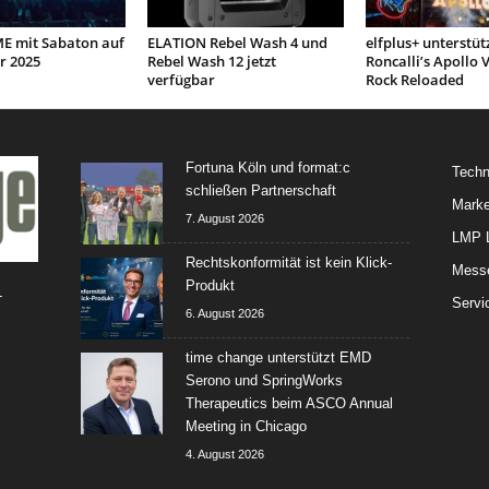
 mit Sabaton auf
ELATION Rebel Wash 4 und
elfplus+ unterstüt
r 2025
Rebel Wash 12 jetzt
Roncalli’s Apollo V
verfügbar
Rock Reloaded
Fortuna Köln und format:c
Techn
schließen Partnerschaft
Marke
7. August 2026
LMP L
Rechtskonformität ist kein Klick-
Mess
Produkt
-
Servi
6. August 2026
time change unterstützt EMD
Serono und SpringWorks
Therapeutics beim ASCO Annual
Meeting in Chicago
4. August 2026