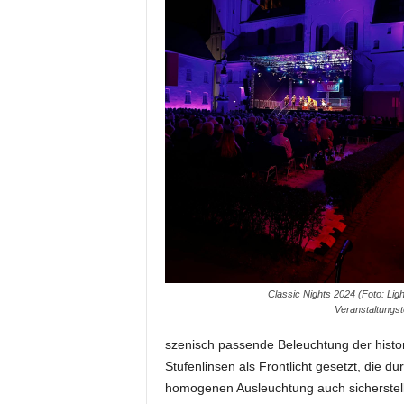
e
s
s
e
p
o
r
t
a
l
.
M
e
d
i
Classic Nights 2024 (Foto: Lig
e
Veranstaltungst
n
–
szenisch passende Beleuchtung der histor
M
Stufenlinsen als Frontlicht gesetzt, die
a
homogenen Ausleuchtung auch sicherstelle
r