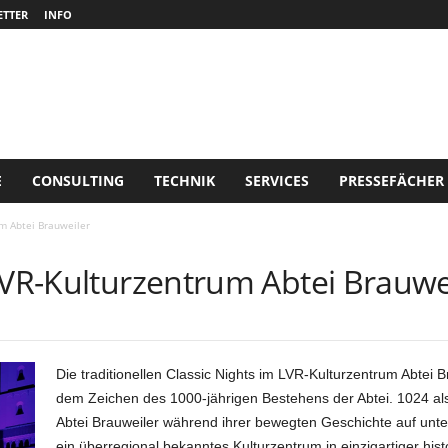
TTER
INFO
E
CONSULTING
TECHNIK
SERVICES
PRESSEFÄCHER
um Abtei Brauweiler
LVR-Kulturzentrum Abtei Brauwe
Die traditionellen Classic Nights im LVR-Kulturzentrum Abtei 
dem Zeichen des 1000-jährigen Bestehens der Abtei. 1024 als
Abtei Brauweiler während ihrer bewegten Geschichte auf unter
ein überregional bekanntes Kulturzentrum in einzigartiger hist