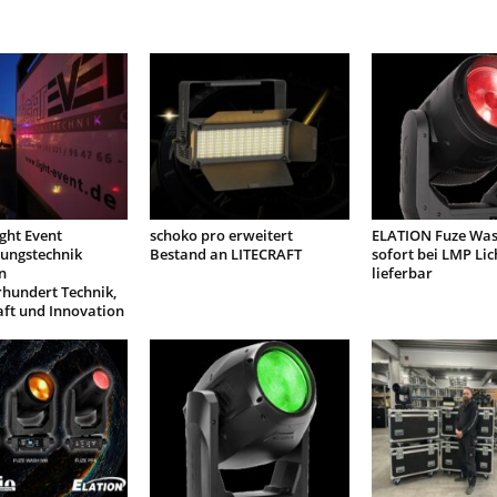
ight Event
schoko pro erweitert
ELATION Fuze Was
tungstechnik
Bestand an LITECRAFT
sofort bei LMP Lic
n
lieferbar
rhundert Technik,
aft und Innovation