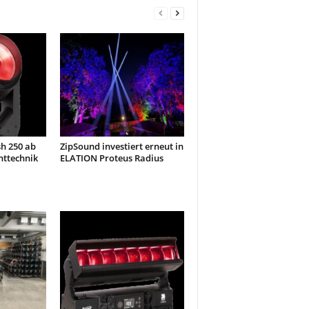
h 250 ab
ZipSound investiert erneut in
httechnik
ELATION Proteus Radius