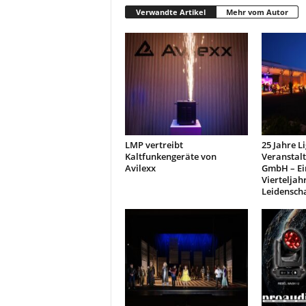
Verwandte Artikel
Mehr vom Autor
LMP vertreibt
25 Jahre L
Kaltfunkengeräte von
Veranstal
Avilexx
GmbH – Ei
Vierteljah
Leidensch