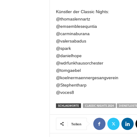
t
i
Künstler der Classic Nights:
o
@thomaslennartz
n
@emsemblesequntia
.
@carminaburana
@valersabadus
@spark
@danielhope
@wdrfunkhausorchester
@tomgaebel
@koelnermaennergesangverein
@Stephentharp
@voces8
SCHLAGWORTE
CLASSIC NIGHTS 2024
DIENSTLEIST
Teilen