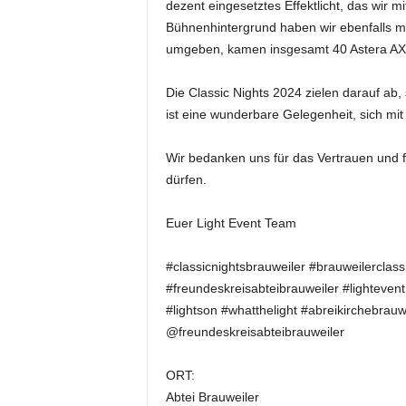
dezent eingesetztes Effektlicht, das wir 
k
Bühnenhintergrund haben wir ebenfalls m
e
t
umgeben, kamen insgesamt 40 Astera AX5
i
n
Die Classic Nights 2024 zielen darauf ab, 
g
ist eine wunderbare Gelegenheit, sich m
–
L
Wir bedanken uns für das Vertrauen und fr
i
dürfen.
v
e
-
Euer Light Event Team
K
o
#classicnightsbrauweiler #brauweilerclass
m
#freundeskreisabteibrauweiler #lightevent
m
#lightson #whatthelight #abreikirchebrau
u
@freundeskreisabteibrauweiler
n
i
k
ORT:
a
Abtei Brauweiler