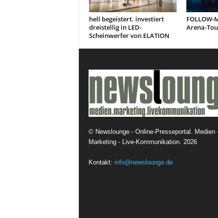
hell begeistert. investiert
FOLLOW-ME
dreistellig in LED-
Arena-Tou
Scheinwerfer von ELATION
©
Newslounge - Online-Presseportal. Medien 
Marketing - Live-Kommunikation.
2026
Kontakt:
info@newslounge.de