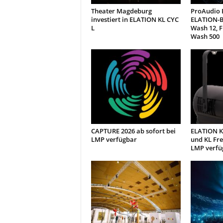
Theater Magdeburg
ProAudio E
investiert in ELATION KL CYC
ELATION-B
L
Wash 12, 
Wash 500
CAPTURE 2026 ab sofort bei
ELATION KL
LMP verfügbar
und KL Fre
LMP verfü