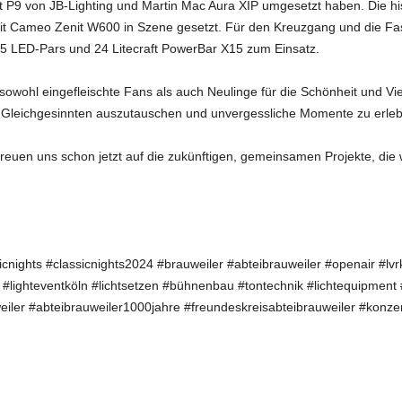
mit P9 von JB-Lighting und Martin Mac Aura XIP umgesetzt haben. Die hi
it Cameo Zenit W600 in Szene gesetzt. Für den Kreuzgang und die Fa
 LED-Pars und 24 Litecraft PowerBar X15 zum Einsatz.
sowohl eingefleischte Fans als auch Neulinge für die Schönheit und Viel
it Gleichgesinnten auszutauschen und unvergessliche Momente zu erle
euen uns schon jetzt auf die zukünftigen, gemeinsamen Projekte, die w
icnights #classicnights2024 #brauweiler #abteibrauweiler #openair #lv
 #lighteventköln #lichtsetzen #bühnenbau #tontechnik #lichtequipment 
weiler #abteibrauweiler1000jahre #freundeskreisabteibrauweiler #konze