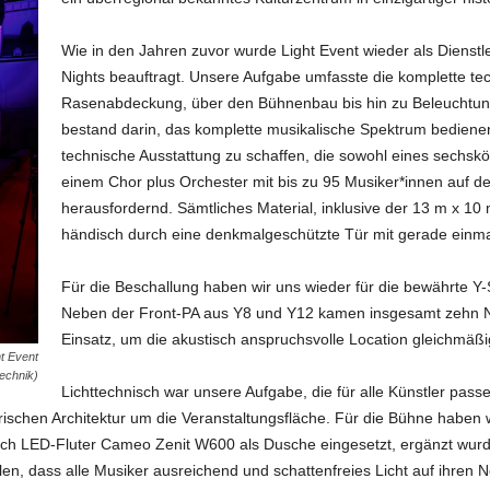
Wie in den Jahren zuvor wurde Light Event wieder als Dienstle
Nights beauftragt. Unsere Aufgabe umfasste die komplette t
Rasenabdeckung, über den Bühnenbau bis hin zu Beleuchtun
bestand darin, das komplette musikalische Spektrum bedien
technische Ausstattung zu schaffen, die sowohl eines sechsk
einem Chor plus Orchester mit bis zu 95 Musiker*innen auf der 
herausfordernd. Sämtliches Material, inklusive der 13 m x 1
händisch durch eine denkmalgeschützte Tür mit gerade einmal
Für die Beschallung haben wir uns wieder für die bewährte Y-
Neben der Front-PA aus Y8 und Y12 kamen insgesamt zehn Ne
Einsatz, um die akustisch anspruchsvolle Location gleichmäß
ht Event
echnik)
Lichttechnisch war unsere Aufgabe, die für alle Künstler pas
ischen Architektur um die Veranstaltungsfläche. Für die Bühne haben 
 durch LED-Fluter Cameo Zenit W600 als Dusche eingesetzt, ergänzt wur
n, dass alle Musiker ausreichend und schattenfreies Licht auf ihren