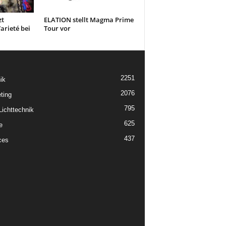
zt
ELATION stellt Magma Prime
arieté bei
Tour vor
2251
ik
2076
ting
795
ichttechnik
625
e
437
ces