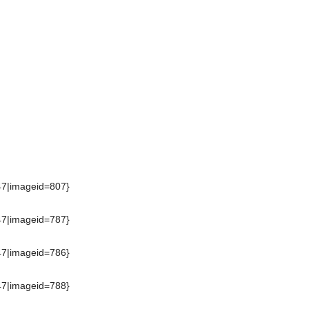
47|imageid=807}
47|imageid=787}
47|imageid=786}
47|imageid=788}