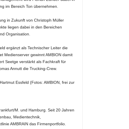
ung im Bereich Ton übernehmen.
itung in Zukunft von Christoph Müller
kte liegen dabei in den Bereichen
und Organisation.
eld ergänzt als Technischer Leiter die
biet Medienserver gewinnt AMBION damit
 Seetge verstärkt als Fachkraft für
omas Annutt die Trucking-Crew.
Hartmut Essfeld (Fotos: AMBION, frei zur
, Frankfurt/M. und Hamburg. Seit 20 Jahren
senbau, Medientechnik,
tlinie AMBRAIN das Firmenportfolio.