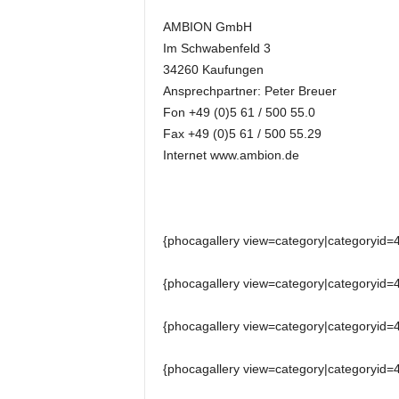
k
AMBION GmbH
e
t
Im Schwabenfeld 3
i
34260 Kaufungen
n
Ansprechpartner: Peter Breuer
g
Fon +49 (0)5 61 / 500 55.0
–
Fax +49 (0)5 61 / 500 55.29
L
Internet www.ambion.de
i
v
e
-
K
{phocagallery view=category|categoryid=
o
m
{phocagallery view=category|categoryid=
m
u
{phocagallery view=category|categoryid=
n
i
k
{phocagallery view=category|categoryid=
a