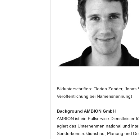
e
s
s
e
p
o
r
t
a
l
.
M
e
Bildunterschriften: Florian Zander, Jona
d
Veröffentlichung bei Namensnennung)
i
e
n
Background AMBION GmbH
–
AMBION ist ein Fullservice-Dienstleister f
M
agiert das Unternehmen national und inte
a
Sonderkonstruktionsbau, Planung und Desi
r