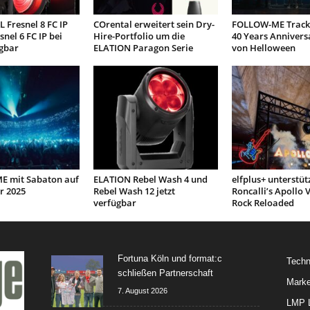
 Fresnel 8 FC IP
COrental erweitert sein Dry-
FOLLOW-ME Tracki
snel 6 FC IP bei
Hire-Portfolio um die
40 Years Annivers
gbar
ELATION Paragon Serie
von Helloween
 mit Sabaton auf
ELATION Rebel Wash 4 und
elfplus+ unterstüt
r 2025
Rebel Wash 12 jetzt
Roncalli’s Apollo V
verfügbar
Rock Reloaded
Fortuna Köln und format:c
Techn
schließen Partnerschaft
Marke
7. August 2026
LMP L