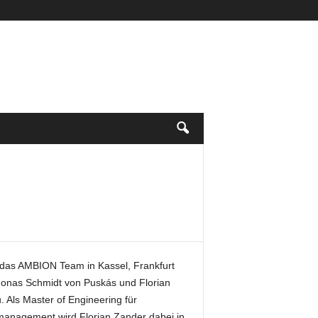
 das AMBION Team in Kassel, Frankfurt
r Jonas Schmidt von Puskás und Florian
. Als Master of Engineering für
management wird Florian Zander dabei in