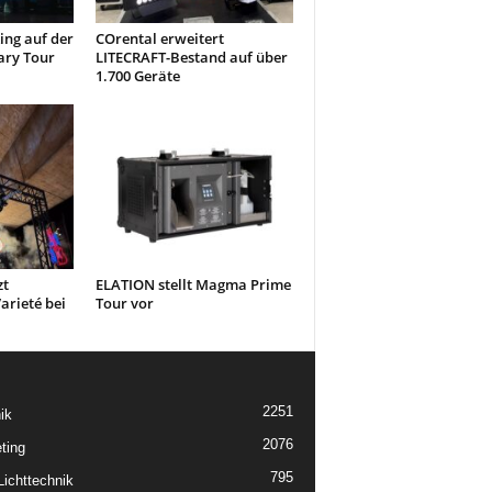
ng auf der
COrental erweitert
ary Tour
LITECRAFT-Bestand auf über
1.700 Geräte
zt
ELATION stellt Magma Prime
arieté bei
Tour vor
2251
ik
2076
ting
795
ichttechnik