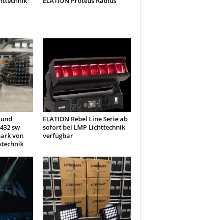
httechnik
ELATION Proteus Radius
 und
ELATION Rebel Line Serie ab
432 sw
sofort bei LMP Lichttechnik
park von
verfügbar
stechnik