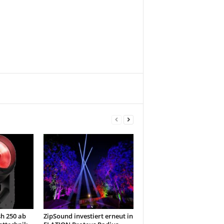
h 250 ab
ZipSound investiert erneut in