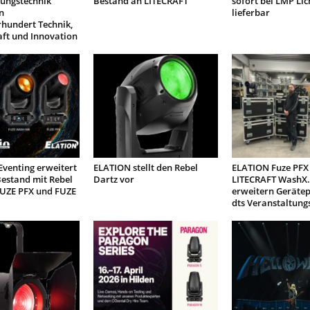
tungstechnik
Bestand an LITECRAFT
sofort bei LMP Lic
n
lieferbar
rhundert Technik,
aft und Innovation
venting erweitert
ELATION stellt den Rebel
ELATION Fuze PFX
estand mit Rebel
Dartz vor
LITECRAFT WashX.
FUZE PFX und FUZE
erweitern Geräte
dts Veranstaltung