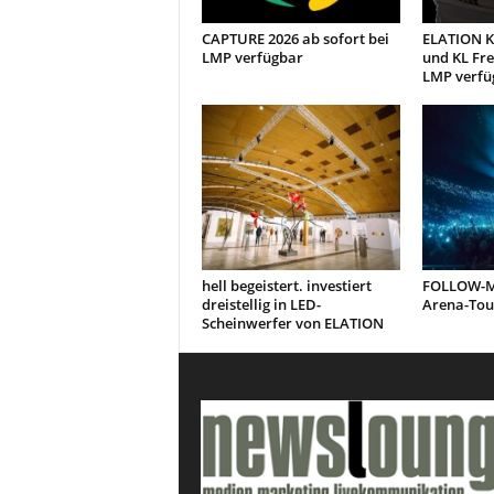
CAPTURE 2026 ab sofort bei
ELATION KL
LMP verfügbar
und KL Fre
LMP verfü
hell begeistert. investiert
FOLLOW-ME
dreistellig in LED-
Arena-Tou
Scheinwerfer von ELATION