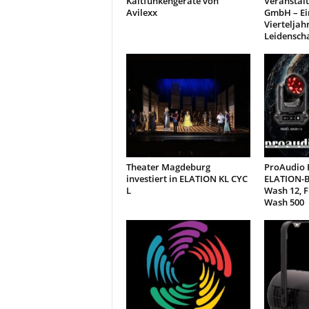
Kaltfunkengeräte von
Veranstal
Avilexx
GmbH – Ei
Vierteljah
Leidensch
Theater Magdeburg
ProAudio E
investiert in ELATION KL CYC
ELATION-B
L
Wash 12, 
Wash 500