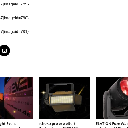
47|imageid=789}
47|imageid=790}
47|imageid=791}
ight Event
schoko pro erweitert
ELATION Fuze Was