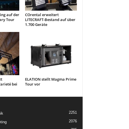
ng auf der
COrental erweitert
ary Tour
LITECRAFT-Bestand auf über
1.700 Geräte
zt
ELATION stellt Magma Prime
arieté bei
Tour vor
2251
ik
2076
ting