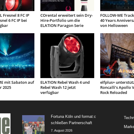
 Fresnel 8 FC IP
COrental erweitert sein Dry-
FOLLOW-ME Tracki
snel 6 FC IP bei
Hire-Portfolio um die
40 Years Annivers
gbar
ELATION Paragon Serie
von Helloween
 mit Sabaton auf
ELATION Rebel Wash 4 und
elfplus+ unterstüt
r 2025
Rebel Wash 12 jetzt
Roncalli’s Apollo V
verfügbar
Rock Reloaded
Fortuna Köln und format:c
Techn
schließen Partnerschaft
Marke
7. August 2026