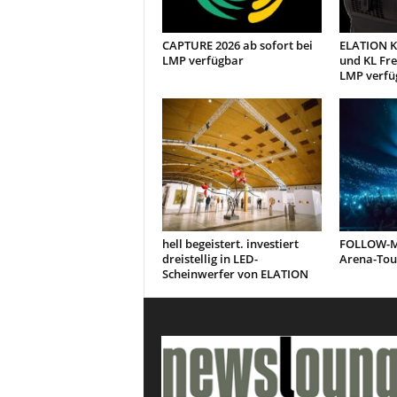
CAPTURE 2026 ab sofort bei
ELATION KL
LMP verfügbar
und KL Fre
LMP verfü
hell begeistert. investiert
FOLLOW-ME
dreistellig in LED-
Arena-Tou
Scheinwerfer von ELATION