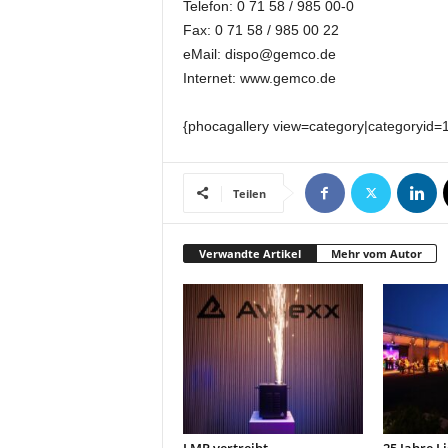
Telefon: 0 71 58 / 985 00-0
k
Fax: 0 71 58 / 985 00 22
e
t
eMail: dispo@gemco.de
i
Internet: www.gemco.de
n
g
{phocagallery view=category|categoryid=
–
L
i
Teilen
v
e
-
Verwandte Artikel
Mehr vom Autor
K
o
m
m
u
n
i
k
a