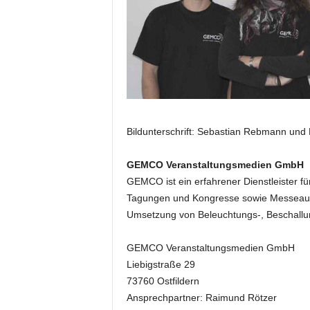
e
s
s
e
p
o
r
t
a
Bildunterschrift: Sebastian Rebmann und 
l
.
GEMCO Veranstaltungsmedien GmbH
M
GEMCO ist ein erfahrener Dienstleister fü
e
Tagungen und Kongresse sowie Messeauftr
d
Umsetzung von Beleuchtungs-, Beschallu
i
e
n
GEMCO Veranstaltungsmedien GmbH
–
Liebigstraße 29
M
73760 Ostfildern
a
Ansprechpartner: Raimund Rötzer
r