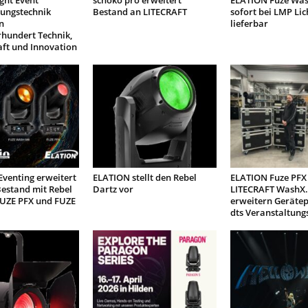
ight Event
schoko pro erweitert
ELATION Fuze Was
tungstechnik
Bestand an LITECRAFT
sofort bei LMP Lic
n
lieferbar
rhundert Technik,
aft und Innovation
venting erweitert
ELATION stellt den Rebel
ELATION Fuze PFX
estand mit Rebel
Dartz vor
LITECRAFT WashX.
FUZE PFX und FUZE
erweitern Geräte
dts Veranstaltung