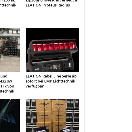
h 250 ab
ZipSound investiert erneut in
httechnik
ELATION Proteus Radius
 und
ELATION Rebel Line Serie ab
432 sw
sofort bei LMP Lichttechnik
park von
verfügbar
stechnik