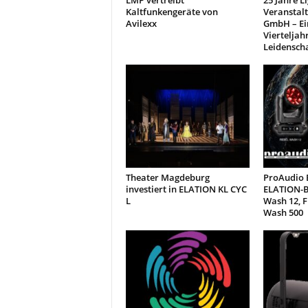
LMP vertreibt
25 Jahre L
t
Kaltfunkengeräte von
Veranstal
i
Avilexx
GmbH – Ei
o
Vierteljah
Leidensch
n
.
Theater Magdeburg
ProAudio E
investiert in ELATION KL CYC
ELATION-B
L
Wash 12, 
Wash 500