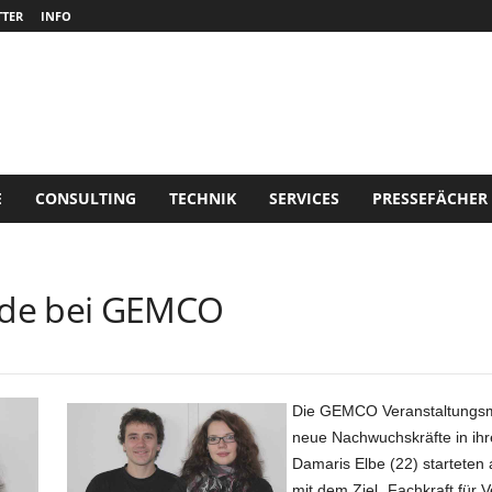
TER
INFO
E
CONSULTING
TECHNIK
SERVICES
PRESSEFÄCHER
nde bei GEMCO
Die GEMCO Veranstaltungsm
neue Nachwuchskräfte in ih
Damaris Elbe (22) starteten
mit dem Ziel „Fachkraft für 