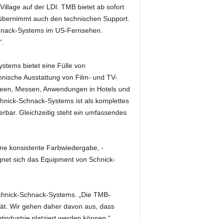
Village auf der LDI. TMB bietet ab sofort
übernimmt auch den technischen Support.
chnack-Systems im US-Fernsehen.
“.
stems bietet eine Fülle von
hnische Ausstattung von Film- und TV-
seen, Messen, Anwendungen in Hotels und
nick-Schnack-Systems ist als komplettes
rbar. Gleichzeitig steht ein umfassendes
e konsistente Farbwiedergabe, -
ignet sich das Equipment von Schnick-
chnick-Schnack-Systems. „Die TMB-
tät. Wir gehen daher davon aus, dass
industrie platziert werden können.“