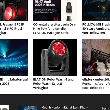
 Fresnel 8 FC IP
COrental erweitert sein Dry-
FOLLOW-ME Tracki
snel 6 FC IP bei
Hire-Portfolio um die
40 Years Annivers
gbar
ELATION Paragon Serie
von Helloween
 mit Sabaton auf
ELATION Rebel Wash 4 und
elfplus+ unterstüt
r 2025
Rebel Wash 12 jetzt
Roncalli’s Apollo V
verfügbar
Rock Reloaded
Rechtskonformität ist kein Klick-
Techn