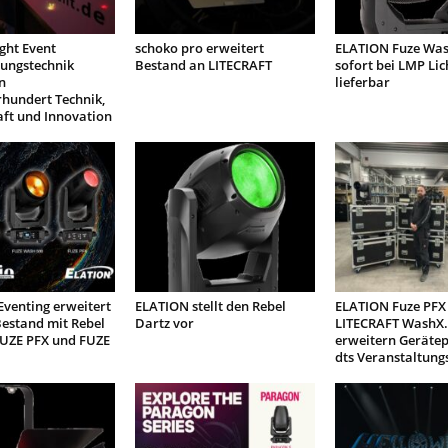
ight Event
schoko pro erweitert
ELATION Fuze Was
tungstechnik
Bestand an LITECRAFT
sofort bei LMP Lic
n
lieferbar
rhundert Technik,
aft und Innovation
venting erweitert
ELATION stellt den Rebel
ELATION Fuze PFX
estand mit Rebel
Dartz vor
LITECRAFT WashX.
FUZE PFX und FUZE
erweitern Geräte
dts Veranstaltung