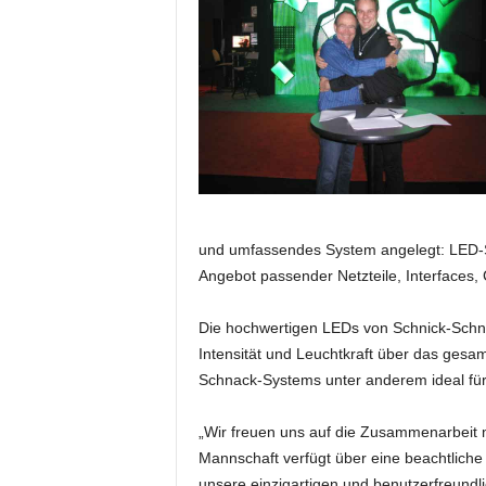
e
s
s
e
p
o
r
t
a
l
.
und umfassendes System angelegt: LED-Str
M
Angebot passender Netzteile, Interfaces, 
e
d
Die hochwertigen LEDs von Schnick-Schn
i
Intensität und Leuchtkraft über das gesam
e
Schnack-Systems unter anderem ideal fü
n
–
M
„Wir freuen uns auf die Zusammenarbeit
a
Mannschaft verfügt über eine beachtliche
r
unsere einzigartigen und benutzerfreundl