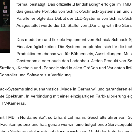
formal bestätigt. Das offizielle „Handshaking“ erfolgte im TMB 
das gesamte Portfolio von Schnick-Schnack-Systems an und 
Parallel erfolgte das Debüt der LED-Systeme von Schnick-S
Ausgestattet wurde die 13. Staffel von „Dancing with the Stars
Das modulare und flexible Equipment von Schnick-Schnack-Sy
Einsatzmöglichkeiten. Die Systeme empfehlen sich für die tec
Produktionen ebenso wie für Bühnensets, Ausstellungen, Mu
Gastronomie oder auch den Ladenbau. Jedes Produkt von Sch
eifen, -Kacheln und -Paneele sind in allen Größen und Varianten liefe
Controller und Software zur Verfügung.
ack-Systems sind ausnahmslos „Made in Germany“ und garantieren ein
te Spektrum. In Verbindung mit einer einzigartigen Farbkalibrierung e
r TV-Kameras.
 mit TMB in Nordamerika“, so Erhard Lehmann, Geschäftsführer von S
 Fachkompetenz und hat, genau wie wir, eine tiefgehende Servicequali
ichen Systeme erfolgreich auf diesem wichtigen Markt der Entertainment