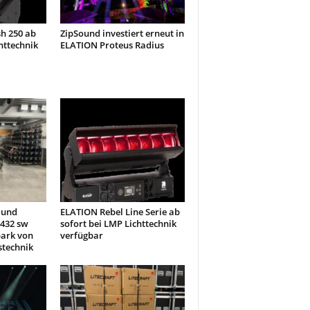
h 250 ab
ZipSound investiert erneut in
httechnik
ELATION Proteus Radius
 und
ELATION Rebel Line Serie ab
432 sw
sofort bei LMP Lichttechnik
park von
verfügbar
stechnik