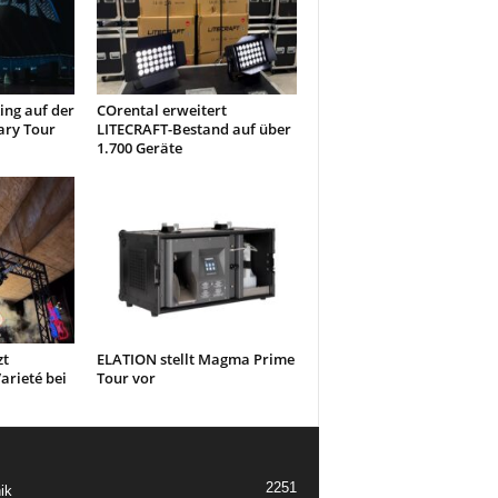
ng auf der
COrental erweitert
ary Tour
LITECRAFT-Bestand auf über
1.700 Geräte
zt
ELATION stellt Magma Prime
arieté bei
Tour vor
2251
ik