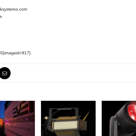
cksystems.com
m
65|imageid=917}