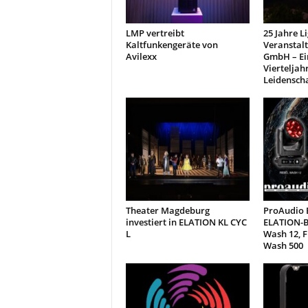
LMP vertreibt
25 Jahre L
Kaltfunkengeräte von
Veranstal
Avilexx
GmbH – Ei
Vierteljah
Leidensch
Theater Magdeburg
ProAudio E
investiert in ELATION KL CYC
ELATION-B
L
Wash 12, 
Wash 500