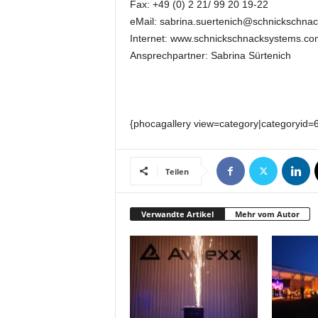
t
Fax: +49 (0) 2 21/ 99 20 19-22
i
eMail: sabrina.suertenich@schnickschna
o
Internet: www.schnickschnacksystems.co
n
Ansprechpartner: Sabrina Sürtenich
.
{phocagallery view=category|categoryid=
Teilen
Verwandte Artikel
Mehr vom Autor