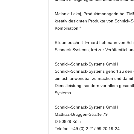
k
e
Melanie Lekaj, Produktmanagerin bei TMB
t
kreativ designten Produkte von Schnick-S
i
Kombination.“
n
g
–
Bildunterschrift: Erhard Lehmann von Sc
L
Schnack-Systems, frei zur Veröffentlich
i
v
Schnick-Schnack-Systems GmbH
e
Schnick-Schnack-Systems gehört zu den e
-
einfach anwendbar zu machen und damit n
K
o
Dienstleistung, sondern vor allem gesam
m
Systems.
m
u
Schnick-Schnack-Systems GmbH
n
Mathias-Brüggen-Straße 79
i
D-50829 Köln
k
Telefon: +49 (0) 2 21/ 99 20 19-24
a