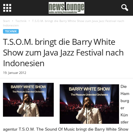
Start
Technik
T.S.O.M. bringt die Barry White Show zum Java Jazz Festival nach
Indonesien
TECHNIK
T.S.O.M. bringt die Barry White
Show zum Java Jazz Festival nach
Indonesien
19. Januar 2012
Die
Ham
burg
er
Kün
stler
agentur T.S.O.M. The Sound Of Music bringt die Barry White Show