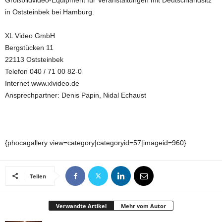
Großbildvideo-Equipment für Veranstaltungen mit Deutschlandsitz
in Oststeinbek bei Hamburg.
XL Video GmbH
Bergstücken 11
22113 Oststeinbek
Telefon 040 / 71 00 82-0
Internet www.xlvideo.de
Ansprechpartner: Denis Papin, Nidal Echaust
{phocagallery view=category|categoryid=57|imageid=960}
Teilen
Verwandte Artikel
Mehr vom Autor