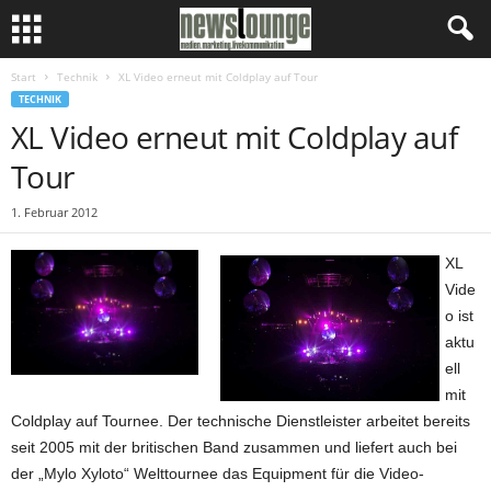
Start
Technik
XL Video erneut mit Coldplay auf Tour
TECHNIK
XL Video erneut mit Coldplay auf
Tour
1. Februar 2012
XL
Vide
o ist
aktu
ell
mit
Coldplay auf Tournee. Der technische Dienstleister arbeitet bereits
seit 2005 mit der britischen Band zusammen und liefert auch bei
der „Mylo Xyloto“ Welttournee das Equipment für die Video-