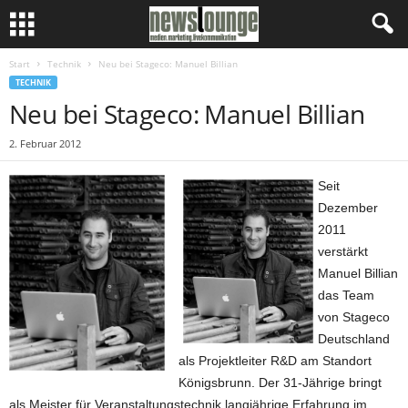
Start
Technik
Neu bei Stageco: Manuel Billian
TECHNIK
Neu bei Stageco: Manuel Billian
2. Februar 2012
Seit
Dezember
2011
verstärkt
Manuel Billian
das Team
von Stageco
Deutschland
als Projektleiter R&D am Standort
Königsbrunn. Der 31-Jährige bringt
als Meister für Veranstaltungstechnik langjährige Erfahrung im