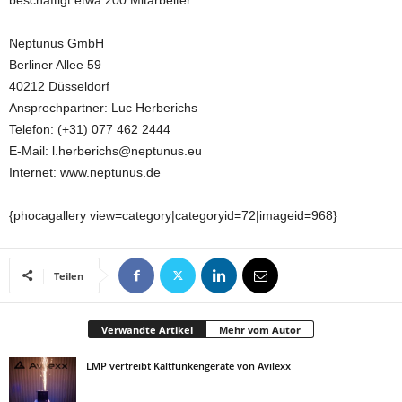
beschäftigt etwa 200 Mitarbeiter.
Neptunus GmbH
Berliner Allee 59
40212 Düsseldorf
Ansprechpartner: Luc Herberichs
Telefon: (+31) 077 462 2444
E-Mail: l.herberichs@neptunus.eu
Internet: www.neptunus.de
{phocagallery view=category|categoryid=72|imageid=968}
Teilen
Verwandte Artikel
Mehr vom Autor
LMP vertreibt Kaltfunkengeräte von Avilexx