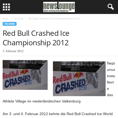
Start
Technik
Red Bull Crashed Ice Championship 2012
TECHNIK
Red Bull Crashed Ice
Championship 2012
7. Februar 2012
Nept
unus
insta
lliert
e
das
Athlete Village im niederländischen Valkenburg
Am 3. und 4. Februar 2012 kehrte die Red Bull Crashed Ice World