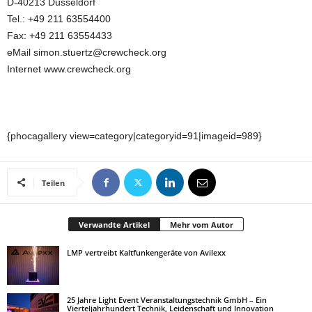
D-40213 Düsseldorf
Tel.: +49 211 63554400
Fax: +49 211 63554433
eMail simon.stuertz@crewcheck.org
Internet www.crewcheck.org
{phocagallery view=category|categoryid=91|imageid=989}
Teilen
Verwandte Artikel
Mehr vom Autor
LMP vertreibt Kaltfunkengeräte von Avilexx
25 Jahre Light Event Veranstaltungstechnik GmbH – Ein
Vierteljahrhundert Technik, Leidenschaft und Innovation