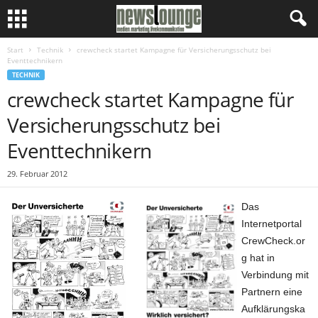
Start
Technik
crewcheck startet Kampagne für Versicherungsschutz bei
Eventtechnikern
TECHNIK
crewcheck startet Kampagne für
Versicherungsschutz bei
Eventtechnikern
29. Februar 2012
Das
Internetportal
CrewCheck.or
g hat in
Verbindung mit
Partnern eine
Aufklärungska