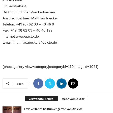
epicto GmbH
Flößerstraße 4
D-68535 Edingen-Neckarhausen
Ansprechpartner: Matthias Riecker
Telefon: +49 (0) 62 03 – 40 46 0
Fax: +49 (0) 62 03 – 40 46 199
Internet www.epicto.de
Email: matthias.riecker@epicto.de
{phocagallery view=category|categoryid=110|imageid=1041}
Teilen
Verwandte Artikel
Mehr vom Autor
LMP vertreibt Kaltfunkengeräte von Avilexx