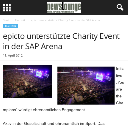
Start
Technik
epicto unterstützte Charity Event in der SAP Arena
TECHNIK
epicto unterstützte Charity Event
in der SAP Arena
11. April 2012
Initia
tive
„You
are
the
Cha
mpions“ würdigt ehrenamtliches Engagement
Aktiv in der Gesellschaft und ehrenamtlich im Sport: Das