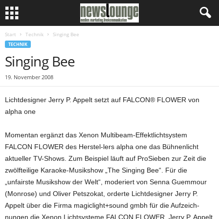
Start
Technik
Singing Bee
TECHNIK
Singing Bee
19. November 2008
Lichtdesigner Jerry P. Appelt setzt auf FALCON® FLOWER von
alpha one
Momentan ergänzt das Xenon Multibeam-Effektlichtsystem
FALCON FLOWER des Herstel-lers alpha one das Bühnenlicht
aktueller TV-Shows. Zum Beispiel läuft auf ProSieben zur Zeit die
zwölfteilige Karaoke-Musikshow „The Singing Bee“. Für die
„unfairste Musikshow der Welt“, moderiert von Senna Guemmour
(Monrose) und Oliver Petszokat, orderte Lichtdesigner Jerry P.
Appelt über die Firma magiclight+sound gmbh für die Aufzeich-
nungen die Xenon Lichtsysteme FALCON FLOWER. Jerry P. Appelt