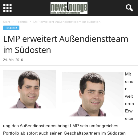
Start
Technik
LMP erweitert Außendienstteam im Südosten
TECHNIK
LMP erweitert Außendienstteam
im Südosten
24. Mai 2016
Mit
eine
r
weit
eren
Erw
eiter
ung des Außendienstteams bringt LMP sein umfangreiches
Portfolio ab sofort auch seinen Geschäftspartnern im Südosten