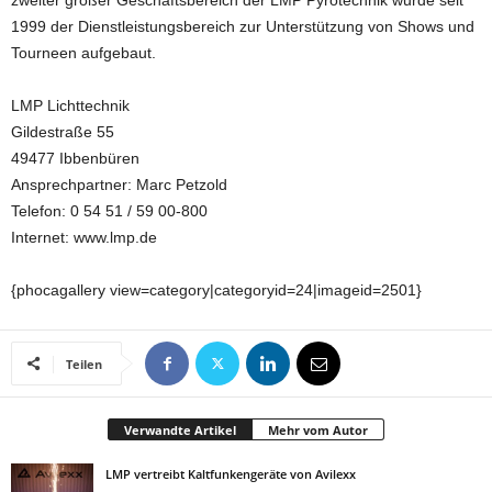
zweiter großer Geschäftsbereich der LMP Pyrotechnik wurde seit
1999 der Dienstleistungsbereich zur Unterstützung von Shows und
Tourneen aufgebaut.
LMP Lichttechnik
Gildestraße 55
49477 Ibbenbüren
Ansprechpartner: Marc Petzold
Telefon: 0 54 51 / 59 00-800
Internet: www.lmp.de
{phocagallery view=category|categoryid=24|imageid=2501}
Teilen
Verwandte Artikel
Mehr vom Autor
LMP vertreibt Kaltfunkengeräte von Avilexx