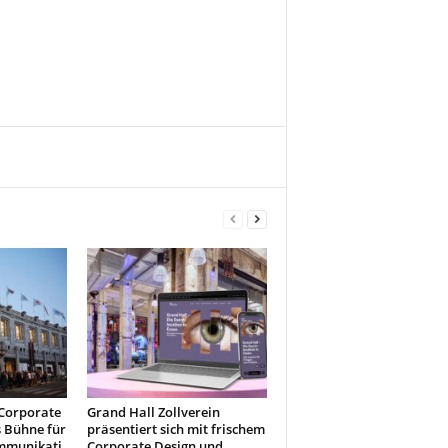
 Corporate
Grand Hall Zollverein
s Bühne für
präsentiert sich mit frischem
mmunikati
Corporate Design und