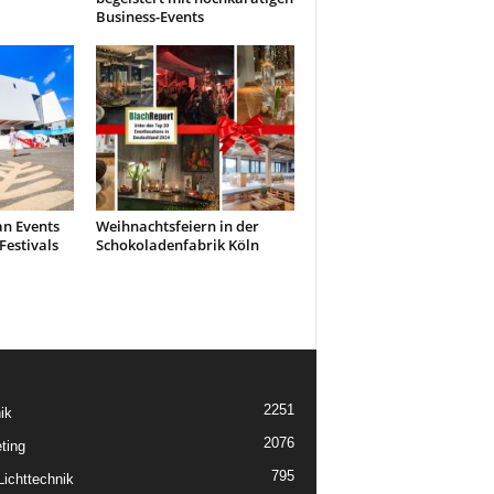
Business-Events
an Events
Weihnachtsfeiern in der
Festivals
Schokoladenfabrik Köln
2251
ik
2076
ting
795
ichttechnik