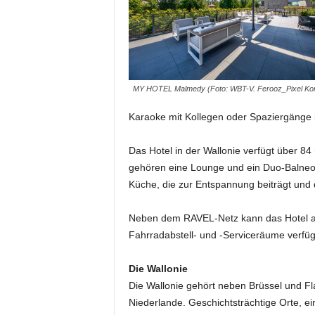
e
s
s
e
p
o
MY HOTEL Malmedy (Foto: WBT-V. Ferooz_Pixel K
r
t
Karaoke mit Kollegen oder Spaziergänge i
a
l
Das Hotel in der Wallonie verfügt über 8
.
gehören eine Lounge und ein Duo-Balneot
M
Küche, die zur Entspannung beiträgt und 
e
d
Neben dem RAVEL-Netz kann das Hotel auc
i
e
Fahrradabstell- und -Serviceräume verfüg
n
–
Die Wallonie
M
Die Wallonie gehört neben Brüssel und F
a
Niederlande. Geschichtsträchtige Orte, e
r