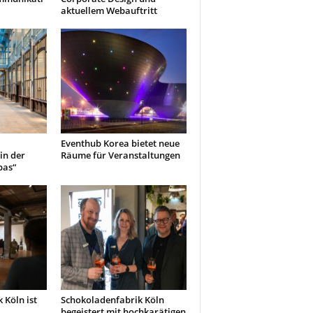
aktuellem Webauftritt
Eventhub Korea bietet neue
in der
Räume für Veranstaltungen
pas“
 Köln ist
Schokoladenfabrik Köln
begeistert mit hochkarätigen