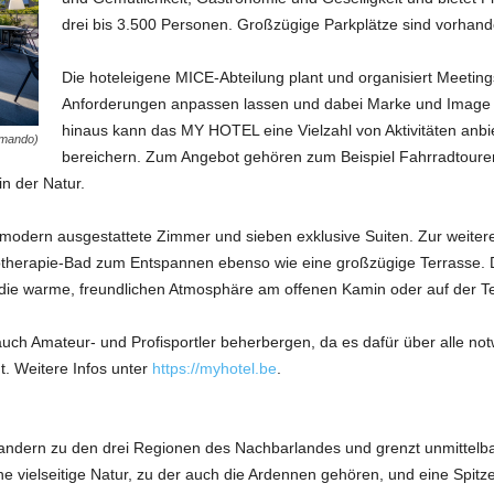
drei bis 3.500 Personen. Großzügige Parkplätze sind vorhand
Die hoteleigene MICE-Abteilung plant und organisiert Meetings
Anforderungen anpassen lassen und dabei Marke und Image d
hinaus kann das MY HOTEL eine Vielzahl von Aktivitäten anbi
omando)
bereichern. Zum Angebot gehören zum Beispiel Fahrradtoure
n der Natur.
4 modern ausgestattete Zimmer und sieben exklusive Suiten. Zur weite
herapie-Bad zum Entspannen ebenso wie eine großzügige Terrasse. Da
die warme, freundlichen Atmosphäre am offenen Kamin oder auf der Ter
h Amateur- und Profisportler beherbergen, da es dafür über alle not
t. Weitere Infos unter
https://myhotel.be
.
landern zu den drei Regionen des Nachbarlandes und grenzt unmittelba
ine vielseitige Natur, zu der auch die Ardennen gehören, und eine Sp