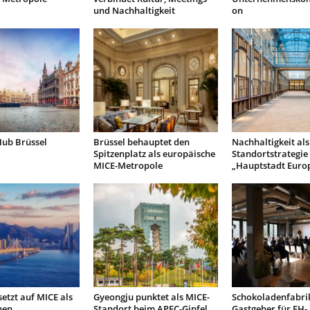
und Nachhaltigkeit
on
Hub Brüssel
Brüssel behauptet den
Nachhaltigkeit als
Spitzenplatz als europäische
Standortstrategie 
MICE-Metropole
„Hauptstadt Euro
etzt auf MICE als
Gyeongju punktet als MICE-
Schokoladenfabrik
hen
Standort beim APEC-Gipfel
Gastgeber für EH-