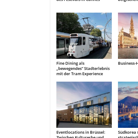
t
i
o
n
.
Fine Dining als
Business-
„bewegendes“ Stadterlebnis
mit der Tram Experience
Eventlocations in Brüssel:
Südkorea s
Zwischen Kulturerbe und
strategisc