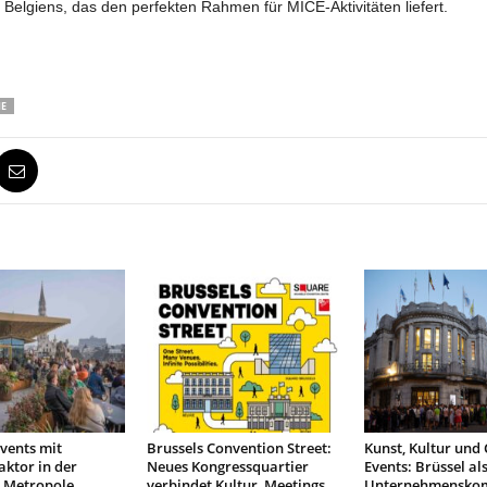
Belgiens, das den perfekten Rahmen für MICE-Aktivitäten liefert.
E
vents mit
Brussels Convention Street:
Kunst, Kultur und
aktor in der
Neues Kongressquartier
Events: Brüssel al
n Metropole
verbindet Kultur, Meetings
Unternehmensko