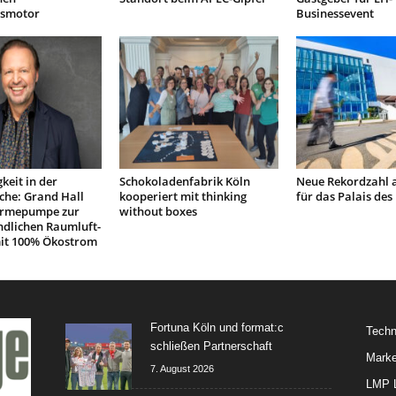
smotor
Businessevent
keit in der
Schokoladenfabrik Köln
Neue Rekordzahl 
che: Grand Hall
kooperiert mit thinking
für das Palais des 
rmepumpe zur
without boxes
ndlichen Raumluft-
it 100% Ökostrom
Fortuna Köln und format:c
Techn
schließen Partnerschaft
Marke
7. August 2026
LMP L