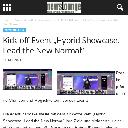
Start
News aktuell
Newsrotator
Kick-off-Event „Hybrid Showcase. Lead the
New Normal“
NEWSROTATOR
Kick-off-Event „Hybrid Showcase.
Lead the New Normal“
17. Mai 2021
Pros
ke
präs
entie
rte Chancen und Möglichkeiten hybrider Events
Die Agentur Proske stellte mit dem Kick-off-Event „Hybrid
Showcase. Lead the New Normal“ ihre Ziele und Visionen für eine
effiziente und zeitgemäße Nutzung von Hybrid-Events in einem