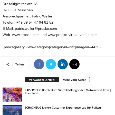
Dreifaltigkeitsplatz 1A
D-80331 München
Ansprechpartner: Patric Weiler
Telefon: +49 89 54 47 94 81 52
E-Mail: patric.weiler@proske.com
Web: www.proske.com und www.proske-virtual-venue.com
{phocagallery view=category|categoryid=232|imageid=4425}
Teilen
Verwandte Artikel
Mehr vom Autor
KAISERSCHOTE catert im Viertakt-Hangar der Motorworld Köln |
Rheinland
SCHACHZUG kreiert Customer Experience Lab für Fujitsu