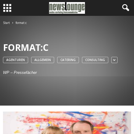
Start
format:c
FORMAT:C
AGENTUREN
ALLGEMEIN
CATERING
CONSULTING
WP – Pressefächer