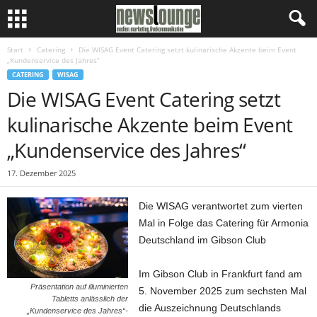
Start
Catering
Die WISAG Event Catering setzt kulinarische Akzente beim Event
„Kundenservice des Jahres“
CATERING
WISAG
Die WISAG Event Catering setzt
kulinarische Akzente beim Event
„Kundenservice des Jahres“
17. Dezember 2025
Die WISAG verantwortet zum vierten
Mal in Folge das Catering für Armonia
Deutschland im Gibson Club
Im Gibson Club in Frankfurt fand am
Präsentation auf illuminierten
5. November 2025 zum sechsten Mal
Tabletts anlässlich der
die Auszeichnung Deutschlands
„Kundenservice des Jahres“-