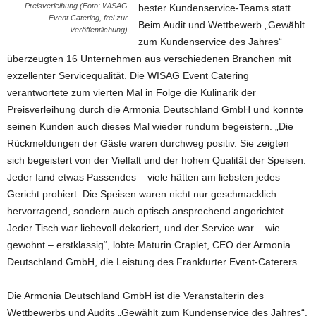
Preisverleihung (Foto: WISAG
bester Kundenservice-Teams statt.
Event Catering, frei zur
Beim Audit und Wettbewerb „Gewählt
Veröffentlichung)
zum Kundenservice des Jahres“
überzeugten 16 Unternehmen aus verschiedenen Branchen mit
exzellenter Servicequalität. Die WISAG Event Catering
verantwortete zum vierten Mal in Folge die Kulinarik der
Preisverleihung durch die Armonia Deutschland GmbH und konnte
seinen Kunden auch dieses Mal wieder rundum begeistern. „Die
Rückmeldungen der Gäste waren durchweg positiv. Sie zeigten
sich begeistert von der Vielfalt und der hohen Qualität der Speisen.
Jeder fand etwas Passendes – viele hätten am liebsten jedes
Gericht probiert. Die Speisen waren nicht nur geschmacklich
hervorragend, sondern auch optisch ansprechend angerichtet.
Jeder Tisch war liebevoll dekoriert, und der Service war – wie
gewohnt – erstklassig“, lobte Maturin Craplet, CEO der Armonia
Deutschland GmbH, die Leistung des Frankfurter Event-Caterers.
Die Armonia Deutschland GmbH ist die Veranstalterin des
Wettbewerbs und Audits „Gewählt zum Kundenservice des Jahres“.