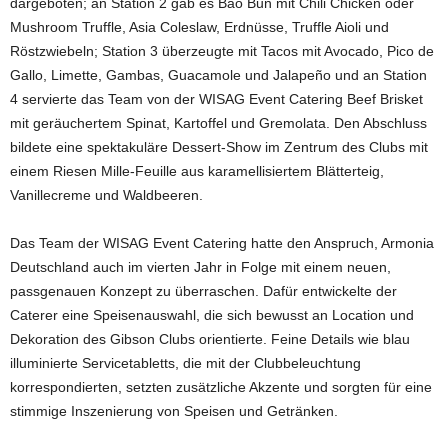
dargeboten; an Station 2 gab es Bao Bun mit Chili Chicken oder
Mushroom Truffle, Asia Coleslaw, Erdnüsse, Truffle Aioli und
Röstzwiebeln; Station 3 überzeugte mit Tacos mit Avocado, Pico de
Gallo, Limette, Gambas, Guacamole und Jalapeño und an Station
4 servierte das Team von der WISAG Event Catering Beef Brisket
mit geräuchertem Spinat, Kartoffel und Gremolata. Den Abschluss
bildete eine spektakuläre Dessert-Show im Zentrum des Clubs mit
einem Riesen Mille-Feuille aus karamellisiertem Blätterteig,
Vanillecreme und Waldbeeren.
Das Team der WISAG Event Catering hatte den Anspruch, Armonia
Deutschland auch im vierten Jahr in Folge mit einem neuen,
passgenauen Konzept zu überraschen. Dafür entwickelte der
Caterer eine Speisenauswahl, die sich bewusst an Location und
Dekoration des Gibson Clubs orientierte. Feine Details wie blau
illuminierte Servicetabletts, die mit der Clubbeleuchtung
korrespondierten, setzten zusätzliche Akzente und sorgten für eine
stimmige Inszenierung von Speisen und Getränken.