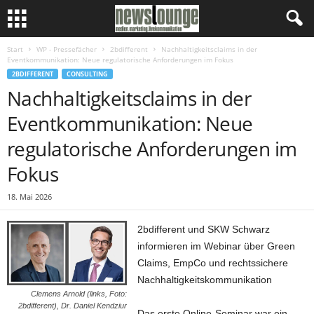
Start
WP - Pressefächer
2bdifferent
Nachhaltigkeitsclaims in der
Eventkommunikation: Neue regulatorische Anforderungen im Fokus
2BDIFFERENT
CONSULTING
Nachhaltigkeitsclaims in der
Eventkommunikation: Neue
regulatorische Anforderungen im
Fokus
18. Mai 2026
2bdifferent und SKW Schwarz
informieren im Webinar über Green
Claims, EmpCo und rechtssichere
Nachhaltigkeitskommunikation
Clemens Arnold (links, Foto:
2bdifferent), Dr. Daniel Kendziur
Das erste Online-Seminar war ein