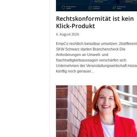
e
s
Rechtskonformität ist kein
s
Klick-Produkt
e
p
6. August 2026
o
EmpCo rechtlich belastbar umsetzen: 2bdifferent
r
SKW Schwarz starten Branchencheck Die
t
Anforderungen an Umwelt- und
a
Nachhaltigkeitsaussagen verschärfen sich.
l
Unternehmen der Veranstaltungswirtschaft müss
.
künftig noch genauer...
M
e
d
i
e
n
–
M
a
r