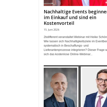
k
e
Nachhaltige Events beginne
t
im Einkauf und sind ein
i
Kostenvorteil
n
g
15. Juni 2026
–
2bdifferent veranstaltet Webinar mit Heike Schö
L
Wie lassen sich Nachhaltigkeitsziele im Eventbe
i
systematisch in Beschaffungs- und
v
Lieferantenprozesse integrieren? Dieser Frage 
e
sich das kostenlose Online-Webinar...
-
K
o
m
m
u
n
i
k
a