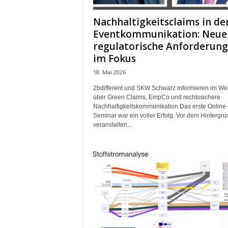
t
i
Nachhaltigkeitsclaims in de
o
Eventkommunikation: Neue
n
regulatorische Anforderun
.
im Fokus
18. Mai 2026
2bdifferent und SKW Schwarz informieren im We
über Green Claims, EmpCo und rechtssichere
Nachhaltigkeitskommunikation Das erste Online-
Seminar war ein voller Erfolg. Vor dem Hintergru
veranstalten...