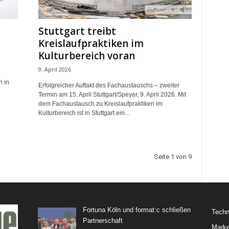
Stuttgart treibt
Kreislaufpraktiken im
Kulturbereich voran
9. April 2026
n in
Erfolgreicher Auftakt des Fachaustauschs – zweiter
Termin am 15. April Stuttgart/Speyer, 9. April 2026. Mit
dem Fachaustausch zu Kreislaufpraktiken im
Kulturbereich ist in Stuttgart ein...
Seite 1 von 9
Fortuna Köln und format:c schließen
Techn
Partnerschaft
Marke